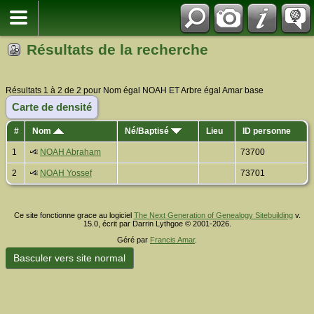
Résultats de la recherche
Résultats 1 à 2 de 2 pour Nom égal NOAH ET Arbre égal Amar base
Carte de densité
#
Nom
Né/Baptisé
Lieu
ID personne
1
NOAH Abraham
73700
2
NOAH Yossef
73701
Ce site fonctionne grace au logiciel
The Next Generation of Genealogy Sitebuilding
v.
15.0, écrit par Darrin Lythgoe © 2001-2026.
Géré par
Francis Amar
.
Basculer vers site normal