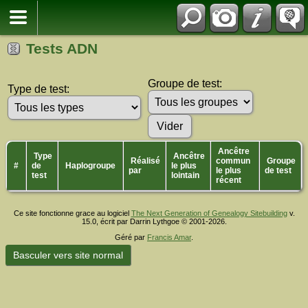
Tests ADN
Groupe de test:
Type de test:
Ancêtre
Type
Ancêtre
Réalisé
commun
Groupe
#
de
Haplogroupe
le plus
par
le plus
de test
test
lointain
récent
Ce site fonctionne grace au logiciel
The Next Generation of Genealogy Sitebuilding
v.
15.0, écrit par Darrin Lythgoe © 2001-2026.
Géré par
Francis Amar
.
Basculer vers site normal