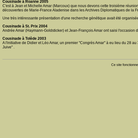
Cousinade à Roanne 2005
C'est à Jean et Michelle Amar (Marcoux) que nous devons cette troisième réunion de
découvertes de Marie-France Aladenise dans les Archives Diplomatiques de la F
Une très intéressante présentation d'une recherche génétique avait été organisé
Cousinade à St. Prix 2004
Andrée Amar (Haymann-Goldsticker) et Jean-François Amar ont saisi l'occasion de 
Cousinade à Tolède 2003
A l'initiative de Didier et Léo Amar, un premier "Congrès Amar" à eu lieu du 28 a
Juive" .
Ce site fonctionne