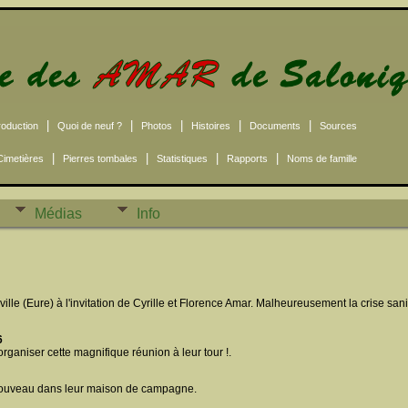
|
|
|
|
|
roduction
Quoi de neuf ?
Photos
Histoires
Documents
Sources
|
|
|
|
Cimetières
Pierres tombales
Statistiques
Rapports
Noms de famille
Médias
Info
ille (Eure) à l'invitation de Cyrille et Florence Amar. Malheureusement la crise san
6
ganiser cette magnifique réunion à leur tour !.
 à nouveau dans leur maison de campagne.