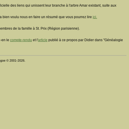
ielle des liens qui unissent leur branche à l'arbre Amar existant, suite aux
 a bien voulu nous en faire un résumé que vous pourrez lire
ici.
mbres de la famille à St. Prix (Région parisienne).
z-en le
compte-rendu
et l'
article
publié à ce propos par Didier dans "Généalogie
thgoe © 2001-2026.