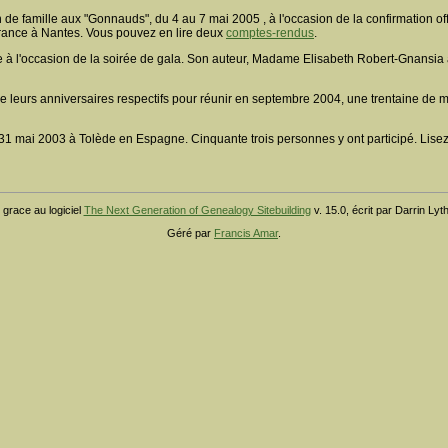
 famille aux "Gonnauds", du 4 au 7 mai 2005 , à l'occasion de la confirmation offic
rance à Nantes. Vous pouvez en lire deux
comptes-rendus
.
e à l'occasion de la soirée de gala. Son auteur, Madame Elisabeth Robert-Gnansia
leurs anniversaires respectifs pour réunir en septembre 2004, une trentaine de me
u 31 mai 2003 à Tolède en Espagne. Cinquante trois personnes y ont participé. Lise
 grace au logiciel
The Next Generation of Genealogy Sitebuilding
v. 15.0, écrit par Darrin Ly
Géré par
Francis Amar
.