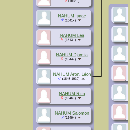
(1838- )
NAHUM Isaac
(1841- )
NAHUM Léa
(1843- )
NAHUM Djamila
(1844- )
NAHUM Aron, Léon
(1845-1910)
NAHUM Rica
(1846- )
NAHUM Salomon
(1849- )