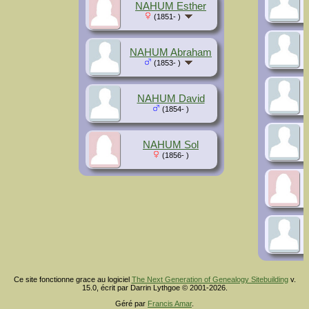
NAHUM Esther
(1851- )
NAHUM Abraham
(1853- )
NAHUM David
(1854- )
NAHUM Sol
(1856- )
Ce site fonctionne grace au logiciel
The Next Generation of Genealogy Sitebuilding
v.
15.0, écrit par Darrin Lythgoe © 2001-2026.
Géré par
Francis Amar
.