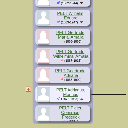
(1862-1944)
PELT Wilhelm,
Eduard
(1863-1947)
PELT Gertrude,
Maria, Amalia
(1865-1865)
PELT Gertrude,
Wilhelmina, Amalia
(1867-1915)
PELT Geertruda,
Adriana
(1868-1909)
PELT Adrianus,
Marinus
(1872-1953)
PELT Pieter,
Coenraad,
Frederick
(1875- )