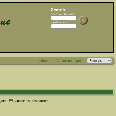
First/Given Name(s):
Last/Surname:
Imprimer
Ajouter un signet
njoint
Choisir d'autres parents