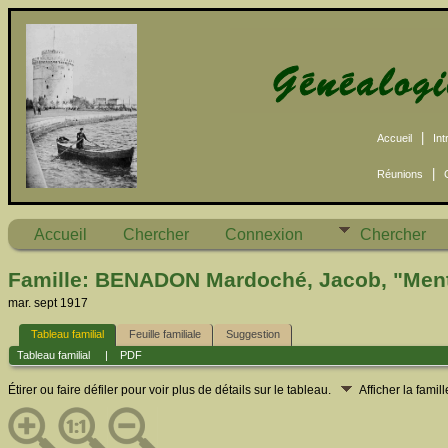
|
Accueil
Int
|
Réunions
Accueil
Chercher
Connexion
Chercher
Famille: BENADON Mardoché, Jacob, "Ment
mar. sept 1917
Tableau familial
Feuille familiale
Suggestion
Tableau familial
|
PDF
Étirer ou faire défiler pour voir plus de détails sur le tableau.
Afficher la famil