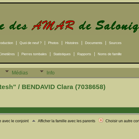
|
|
|
|
|
roduction
Quoi de neuf ?
Photos
Histoires
Documents
Sources
|
|
|
|
Cimetières
Pierres tombales
Statistiques
Rapports
Noms de famille
Médias
Info
esh" / BENDAVID Clara (7038658)
le avec le conjoint
Afficher la famille avec les parents
Choisir un autre co