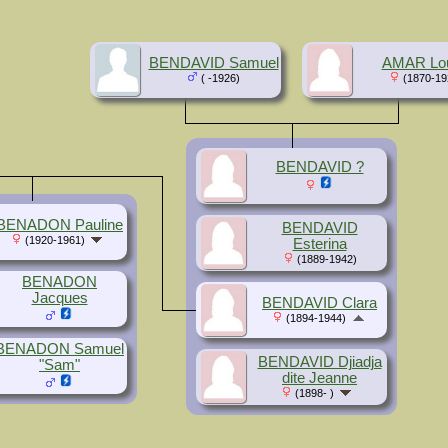
BENDAVID Samuel
AMAR Lo
( -1926)
(1870-19
BENDAVID ?
BENADON Pauline
BENDAVID
(1920-1961)
Esterina
(1889-1942)
BENADON
Jacques
BENDAVID Clara
(1894-1944)
BENADON Samuel
BENDAVID Djiadja
"Sam"
dite Jeanne
(1898- )