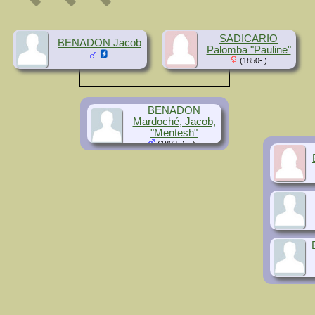
SADICARIO
BENADON Jacob
Palomba "Pauline"
(1850- )
BENADON
Mardoché, Jacob,
"Mentesh"
(1892- )