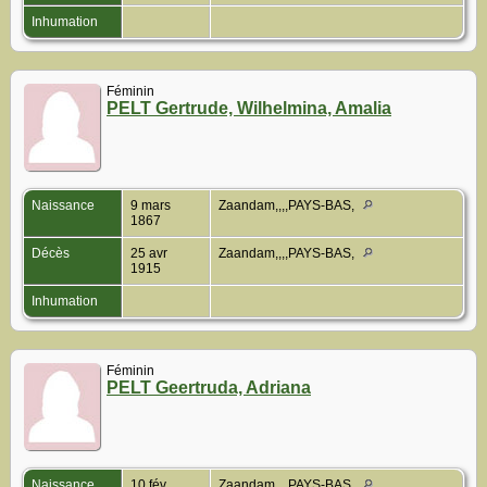
Inhumation
Féminin
PELT Gertrude, Wilhelmina, Amalia
Naissance
9 mars
Zaandam,,,,PAYS-BAS,
1867
Décès
25 avr
Zaandam,,,,PAYS-BAS,
1915
Inhumation
Féminin
PELT Geertruda, Adriana
Naissance
10 fév
Zaandam,,,,PAYS-BAS,