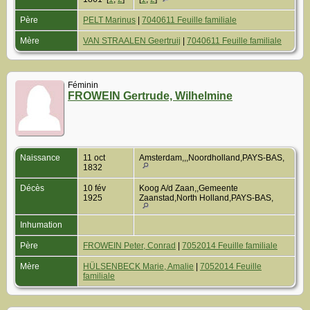
Père
PELT Marinus
|
7040611 Feuille familiale
Mère
VAN STRAALEN Geertruij
|
7040611 Feuille familiale
Féminin
FROWEIN Gertrude, Wilhelmine
Naissance
11 oct
Amsterdam,,,Noordholland,PAYS-BAS,
1832
Décès
10 fév
Koog A/d Zaan,,Gemeente
1925
Zaanstad,North Holland,PAYS-BAS,
Inhumation
Père
FROWEIN Peter, Conrad
|
7052014 Feuille familiale
Mère
HÜLSENBECK Marie, Amalie
|
7052014 Feuille
familiale