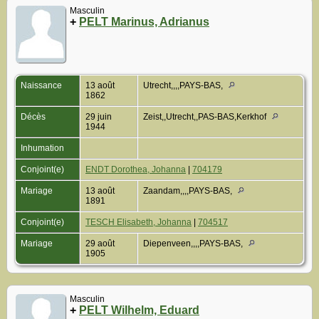
Masculin
+
PELT Marinus, Adrianus
Naissance
13 août
Utrecht,,,,PAYS-BAS,
1862
Décès
29 juin
Zeist,,Utrecht,,PAS-BAS,Kerkhof
1944
Inhumation
Conjoint(e)
ENDT Dorothea, Johanna
|
704179
Mariage
13 août
Zaandam,,,,PAYS-BAS,
1891
Conjoint(e)
TESCH Elisabeth, Johanna
|
704517
Mariage
29 août
Diepenveen,,,,PAYS-BAS,
1905
Masculin
+
PELT Wilhelm, Eduard