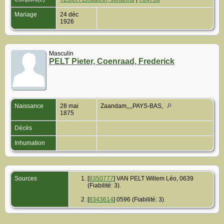
Mariage
24 déc
1926
Masculin
PELT Pieter, Coenraad, Frederick
Naissance
28 mai
Zaandam,,,,PAYS-BAS,
1875
Décès
Inhumation
Sources
[
8350777
] VAN PELT Willem Léo, 0639
(Fiabilité: 3).
[
8343614
] 0596 (Fiabilité: 3).