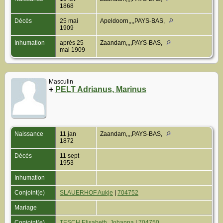
1868
Décès
25 mai
Apeldoorn,,,,PAYS-BAS,
1909
Inhumation
après 25
Zaandam,,,,PAYS-BAS,
mai 1909
Masculin
+
PELT Adrianus, Marinus
Naissance
11 jan
Zaandam,,,,PAYS-BAS,
1872
Décès
11 sept
1953
Inhumation
Conjoint(e)
SLAUERHOF Aukje
|
704752
Mariage
Conjoint(e)
TESCH Elisabeth, Johanna
|
704750