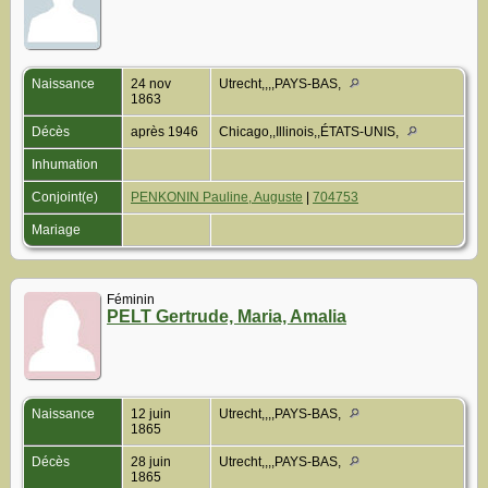
Naissance
24 nov
Utrecht,,,,PAYS-BAS,
1863
Décès
après 1946
Chicago,,Illinois,,ÉTATS-UNIS,
Inhumation
Conjoint(e)
PENKONIN Pauline, Auguste
|
704753
Mariage
Féminin
PELT Gertrude, Maria, Amalia
Naissance
12 juin
Utrecht,,,,PAYS-BAS,
1865
Décès
28 juin
Utrecht,,,,PAYS-BAS,
1865