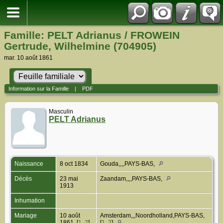
Famille: PELT Adrianus / FROWEIN
Gertrude, Wilhelmine (704905)
mar. 10 août 1861
Information sur la Famille
|
PDF
Masculin
PELT Adrianus
Naissance
8 oct 1834
Gouda,,,,PAYS-BAS,
Décès
23 mai
Zaandam,,,,PAYS-BAS,
1913
Inhumation
Mariage
10 août
Amsterdam,,,Noordholland,PAYS-BAS,
1861 [
1
,
2
]
[
1
,
2
]