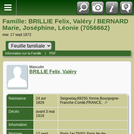
Famille: BRILLIE Felix, Valéry / BERNARD
Marie, Joséphine, Léonie (7056662)
mar. 17 sept 1872
Information sur la Famille
|
PDF
Masculin
BRILLIE Felix, Valéry
Naissance
24 avr
Seignelay,89250,Yonne,Bourgogne-
1829
Franche-Comté,FRANCE,
Décès
avant 3 mai
1916
Inhumation
Mariage
17 sept
Paris 1er,75001,Paris,Ile-de-