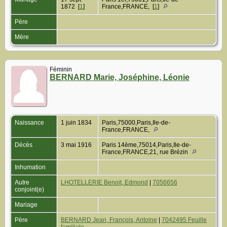
1872 [
1
]
France,FRANCE, [
1
]
Père
Mère
Féminin
BERNARD Marie, Joséphine, Léonie
Naissance
1 juin 1834
Paris,75000,Paris,Ile-de-
France,FRANCE,
Décès
3 mai 1916
Paris 14ème,75014,Paris,Ile-de-
France,FRANCE,21, rue Brézin
Inhumation
Autre
LHOTELLERIE Benoit, Edmond
|
7056656
conjoint(e)
Mariage
Père
BERNARD Jean, François, Antoine
|
7042495 Feuille