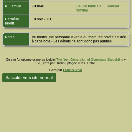
ID Famille
703846
Feuille familiale
|
Tableau
familial
Dernière
18 nov 2011
modif.
Notes
Au moins une personne vivante ou marquée privée est liée
à cette note - Les détails ne sont donc pas publiés.
Ce site fonctionne grace au logiciel
The Next Generation of Genealogy Sitebuilding
v.
15.0, écrit par Darrin Lythgoe © 2001-2026.
Géré par
Francis Amar
.
Basculer vers site normal