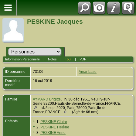
PESKINE Jacques
Information Personnelle
|
Notes
|
Tout
|
PDF
ID personne
73106
Amar base
Dernière
16 oct 2019
modif.
Famille
AYMARD Brigitte
,
n.
30 déc 1951, Neuilly-sur-
Seine,92200,Hauts-de-Seine,Ile-de-France,FRANCE,
d.
5 sept 2020, Paris,75000,Paris,Ile-de-
France,FRANCE,
(Âgé de 68 ans)
Enfants
+
1.
PESKINE Claire
+
2.
PESKINE Hélène
+
3.
PESKINE Anne