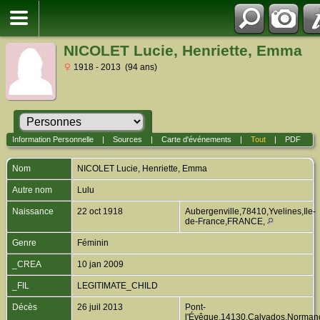
NICOLET Lucie, Henriette, Emma
1918 - 2013 (94 ans)
Information Personnelle
|
Sources
|
Carte d'événements
|
Tout
|
PDF
Nom
NICOLET
Lucie, Henriette, Emma
Autre nom
Lulu
Naissance
22 oct 1918
Aubergenville,78410,Yvelines,Ile-
de-France,FRANCE,
Genre
Féminin
_CREA
10 jan 2009
_FIL
LEGITIMATE_CHILD
Décès
26 juil 2013
Pont-
l'Évêque,14130,Calvados,Norma