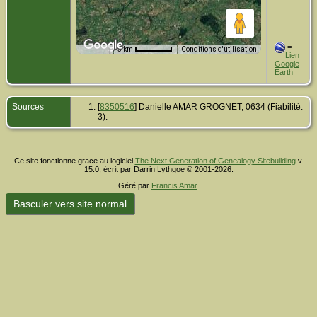
=
5 km
Conditions d'utilisation
Lien
Données cartographiques
Google
Earth
Sources
[
8350516
] Danielle AMAR GROGNET, 0634 (Fiabilité:
3).
Ce site fonctionne grace au logiciel
The Next Generation of Genealogy Sitebuilding
v.
15.0, écrit par Darrin Lythgoe © 2001-2026.
Géré par
Francis Amar
.
Basculer vers site normal