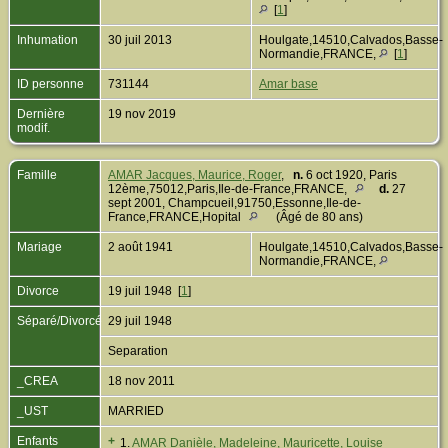
[
1
]
Inhumation
30 juil 2013
Houlgate,14510,Calvados,Basse-
Normandie,FRANCE,
[
1
]
ID personne
731144
Amar base
Dernière
19 nov 2019
modif.
Famille
AMAR Jacques, Maurice, Roger
,
n.
6 oct 1920, Paris
12ème,75012,Paris,Ile-de-France,FRANCE,
d.
27
sept 2001, Champcueil,91750,Essonne,Ile-de-
France,FRANCE,Hopital
(Âgé de 80 ans)
Mariage
2 août 1941
Houlgate,14510,Calvados,Basse-
Normandie,FRANCE,
Divorce
19 juil 1948 [
1
]
Séparé/Divorcé
29 juil 1948
Separation
_CREA
18 nov 2011
_UST
MARRIED
Enfants
+
1.
AMAR Danièle, Madeleine, Mauricette, Louise