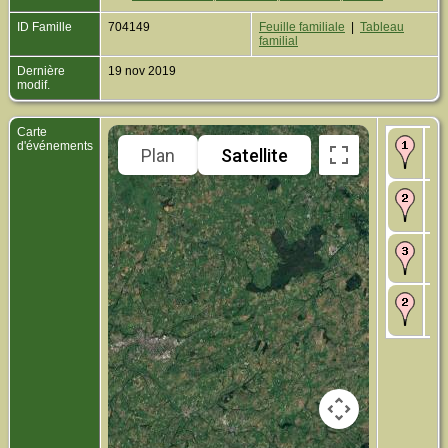
ID Famille
704149
Feuille familiale
|
Tableau
familial
Dernière
19 nov 2019
modif.
Carte
Na
d'événements
Plan
Satellite
Aub
Fr
Ma
Ho
No
Dé
l'
In
Ho
No