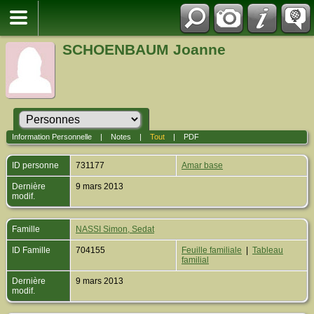
SCHOENBAUM Joanne
Information Personnelle
|
Notes
|
Tout
|
PDF
ID personne
731177
Amar base
Dernière
9 mars 2013
modif.
Famille
NASSI Simon, Sedat
ID Famille
704155
Feuille familiale
|
Tableau
familial
Dernière
9 mars 2013
modif.