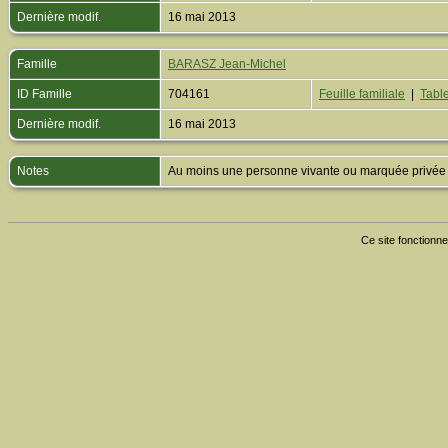
Dernière modif.
16 mai 2013
Famille
BARASZ Jean-Michel
ID Famille
704161
Feuille familiale
|
Table
Dernière modif.
16 mai 2013
Notes
Au moins une personne vivante ou marquée privée est
Ce site fonctionne