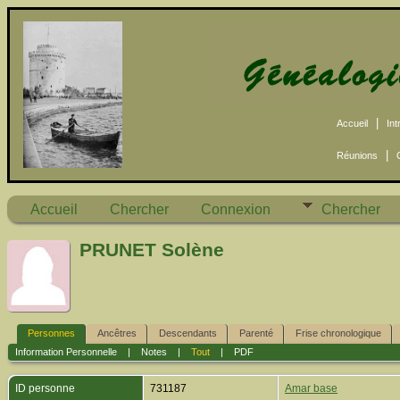
|
Accueil
Int
|
Réunions
Accueil
Chercher
Connexion
Chercher
PRUNET Solène
Personnes
Ancêtres
Descendants
Parenté
Frise chronologique
Information Personnelle
|
Notes
|
Tout
|
PDF
ID personne
731187
Amar base