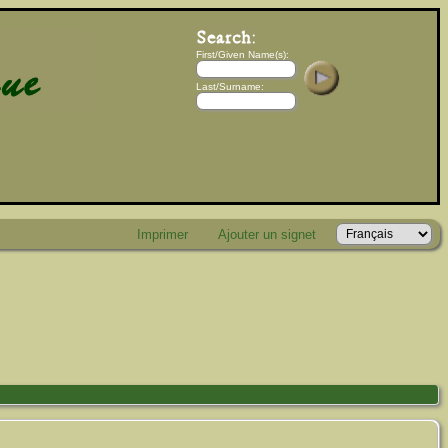
First/Given Name(s):
Last/Surname:
Imprimer
Ajouter un signet