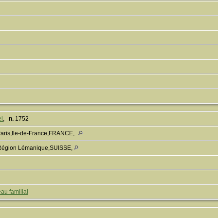
el
,
n.
1752
Paris,Ile-de-France,FRANCE,
Région Lémanique,SUISSE,
au familial