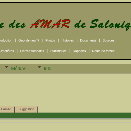
|
|
|
|
|
roduction
Quoi de neuf ?
Photos
Histoires
Documents
Sources
|
|
|
|
Cimetières
Pierres tombales
Statistiques
Rapports
Noms de famille
Médias
Info
Famille
Suggestion