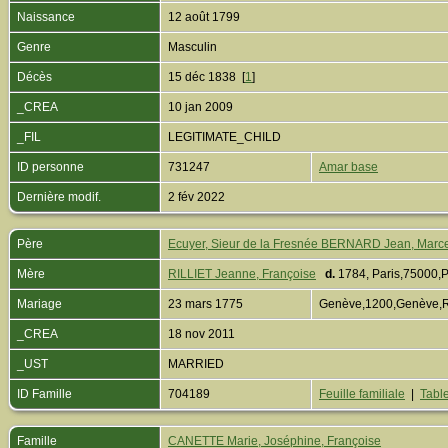
Naissance
12 août 1799
Genre
Masculin
Décès
15 déc 1838 [
1
]
_CREA
10 jan 2009
_FIL
LEGITIMATE_CHILD
ID personne
731247
Amar base
Dernière modif.
2 fév 2022
Père
Ecuyer, Sieur de la Fresnée BERNARD Jean, Marc
Mère
RILLIET Jeanne, Françoise
d.
1784, Paris,75000,
Mariage
23 mars 1775
Genève,1200,Genève,
_CREA
18 nov 2011
_UST
MARRIED
ID Famille
704189
Feuille familiale
|
Table
Famille
CANETTE Marie, Joséphine, Françoise