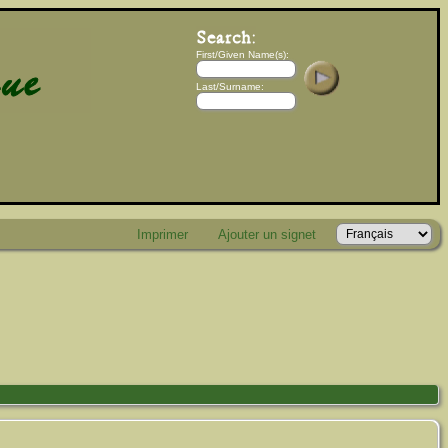
First/Given Name(s):
Last/Surname:
Imprimer
Ajouter un signet