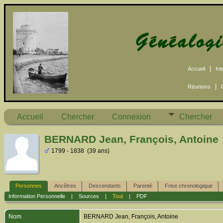
|
Accueil
Int
|
Réunions
Accueil
Chercher
Connexion
Chercher
BERNARD Jean, François, Antoine
1799 - 1838 (39 ans)
Personnes
Ancêtres
Descendants
Parenté
Frise chronologique
Information Personnelle
|
Sources
|
Tout
|
PDF
Nom
BERNARD
Jean, François, Antoine