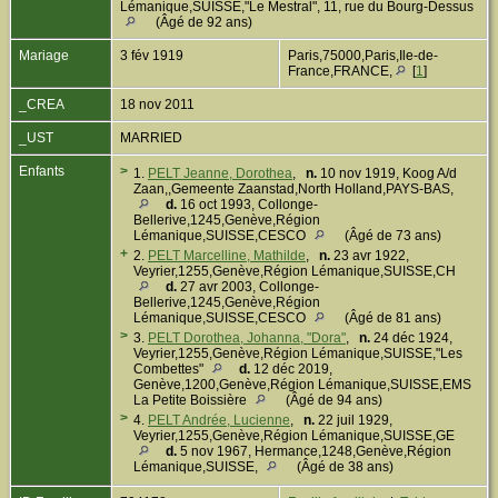
Lémanique,SUISSE,"Le Mestral", 11, rue du Bourg-Dessus
(Âgé de 92 ans)
Mariage
3 fév 1919
Paris,75000,Paris,Ile-de-
France,FRANCE,
[
1
]
_CREA
18 nov 2011
_UST
MARRIED
Enfants
>
1.
PELT Jeanne, Dorothea
,
n.
10 nov 1919, Koog A/d
Zaan,,Gemeente Zaanstad,North Holland,PAYS-BAS,
d.
16 oct 1993, Collonge-
Bellerive,1245,Genève,Région
Lémanique,SUISSE,CESCO
(Âgé de 73 ans)
+
2.
PELT Marcelline, Mathilde
,
n.
23 avr 1922,
Veyrier,1255,Genève,Région Lémanique,SUISSE,CH
d.
27 avr 2003, Collonge-
Bellerive,1245,Genève,Région
Lémanique,SUISSE,CESCO
(Âgé de 81 ans)
>
3.
PELT Dorothea, Johanna, "Dora"
,
n.
24 déc 1924,
Veyrier,1255,Genève,Région Lémanique,SUISSE,"Les
Combettes"
d.
12 déc 2019,
Genève,1200,Genève,Région Lémanique,SUISSE,EMS
La Petite Boissière
(Âgé de 94 ans)
>
4.
PELT Andrée, Lucienne
,
n.
22 juil 1929,
Veyrier,1255,Genève,Région Lémanique,SUISSE,GE
d.
5 nov 1967, Hermance,1248,Genève,Région
Lémanique,SUISSE,
(Âgé de 38 ans)