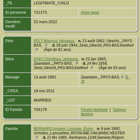
_FIL
LEGITIMATE_CHILD
ID personne
731273
Amar base
Dernière
22 mars 2022
modif.
Père
PELT Marinus, Adrianus
,
n.
13 août 1862, Utrecht,,,,PAYS-
BAS,
d.
29 juin 1944, Zeist,,Utrecht,,PAS-BAS,Kerkhof
(Âgé de 81 ans)
Mère
ENDT Dorothea, Johanna
,
n.
22 jan 1865,
Zaandam,,,,PAYS-BAS,
d.
24 fév 1958,
Zeist,,Utrecht,,PAS-BAS,Kerkhof
(Âgé de 93 ans)
Mariage
13 août 1891
Zaandam,,,,PAYS-BAS,
[
1
,
2
]
_CREA
18 nov 2011
_UST
MARRIED
ID Famille
704179
Feuille familiale
|
Tableau
familial
Famille
BERNARD Andrée, Léonide, Elvire
,
n.
9 juin 1892,
Urmston,,Lancashire,,ROYAUME-UNI,MANCHESTER
d.
22 fév 1985, Hermance,1248,Genève,Région