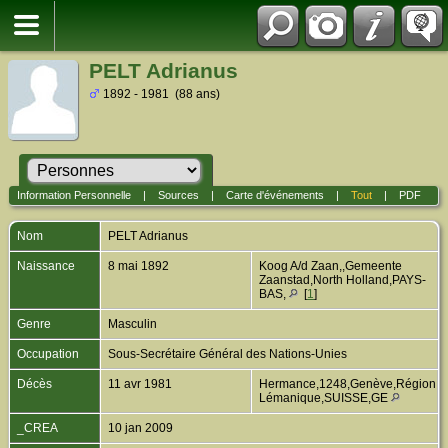
PELT Adrianus
1892 - 1981 (88 ans)
Information Personnelle
|
Sources
|
Carte d'événements
|
Tout
|
PDF
Nom
PELT
Adrianus
Naissance
8 mai 1892
Koog A/d Zaan,,Gemeente
Zaanstad,North Holland,PAYS-
BAS,
[
1
]
Genre
Masculin
Occupation
Sous-Secrétaire Général des Nations-Unies
Décès
11 avr 1981
Hermance,1248,Genève,Région
Lémanique,SUISSE,GE
_CREA
10 jan 2009