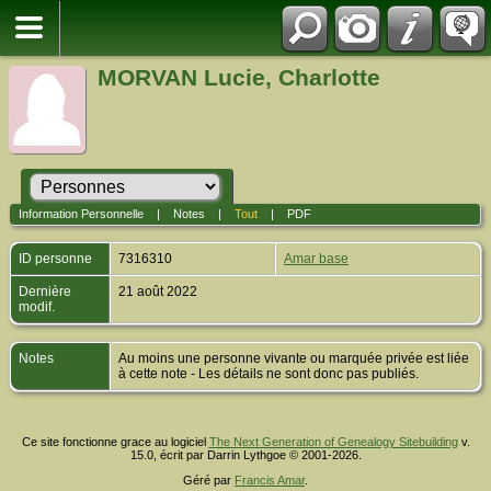
MORVAN Lucie, Charlotte
Information Personnelle
|
Notes
|
Tout
|
PDF
ID personne
7316310
Amar base
Dernière
21 août 2022
modif.
Notes
Au moins une personne vivante ou marquée privée est liée
à cette note - Les détails ne sont donc pas publiés.
Ce site fonctionne grace au logiciel
The Next Generation of Genealogy Sitebuilding
v.
15.0, écrit par Darrin Lythgoe © 2001-2026.
Géré par
Francis Amar
.