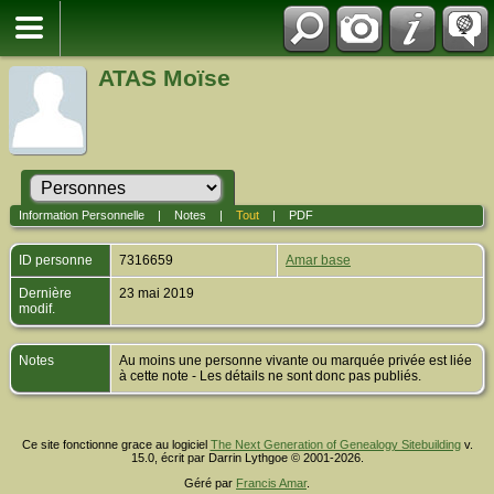
ATAS Moïse
Information Personnelle
|
Notes
|
Tout
|
PDF
ID personne
7316659
Amar base
Dernière
23 mai 2019
modif.
Notes
Au moins une personne vivante ou marquée privée est liée
à cette note - Les détails ne sont donc pas publiés.
Ce site fonctionne grace au logiciel
The Next Generation of Genealogy Sitebuilding
v.
15.0, écrit par Darrin Lythgoe © 2001-2026.
Géré par
Francis Amar
.