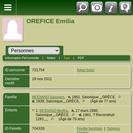
OREFICE Emilia
Information Personnelle
|
Notes
|
Tout
|
PDF
ID personne
731754
Amar base
Dernière
18 nov 2011
modif.
Famille
MODIANO Salomon
,
n.
1861, Salonique,,,,GRÈCE,
d.
1938, Salonique,,,,GRÈCE,
(Âgé de 77 ans)
Enfants
+
1.
MODIANO Bertha
,
n.
17 mars 1890,
Salonique,,,,GRÈCE,
d.
1961, ? Reconstruit
1281,,,,,
(Âgé de 70 ans)
ID Famille
704328
Feuille familiale
|
Tableau
familial