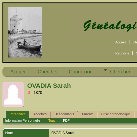
|
Accueil
Int
|
Réunions
Accueil
Chercher
Connexion
Chercher
OVADIA Sarah
- 1870
Personnes
Ancêtres
Descendants
Parenté
Frise chronologique
Information Personnelle
|
Tout
|
PDF
Nom
OVADIA
Sarah