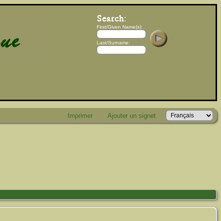
First/Given Name(s):
Last/Surname:
Imprimer
Ajouter un signet