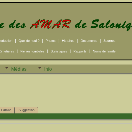
|
|
|
|
|
roduction
Quoi de neuf ?
Photos
Histoires
Documents
Sources
|
|
|
|
Cimetières
Pierres tombales
Statistiques
Rapports
Noms de famille
Médias
Info
Famille
Suggestion