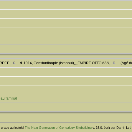
,GRÈCE,
d.
1914, Constantinople (Istanbul),,,,EMPIRE OTTOMAN,
(Âgé d
au familial
 grace au logiciel
The Next Generation of Genealogy Sitebuilding
v. 15.0, écrit par Darrin Ly