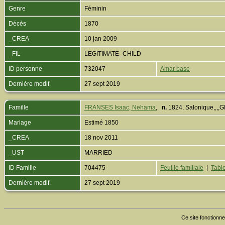
Genre
Féminin
Décès
1870
_CREA
10 jan 2009
_FIL
LEGITIMATE_CHILD
ID personne
732047
Amar base
Dernière modif.
27 sept 2019
Famille
FRANSES Isaac, Nehama
,
n.
1824, Salonique,,,
Mariage
Estimé 1850
_CREA
18 nov 2011
_UST
MARRIED
ID Famille
704475
Feuille familiale
|
Table
Dernière modif.
27 sept 2019
Ce site fonctionne