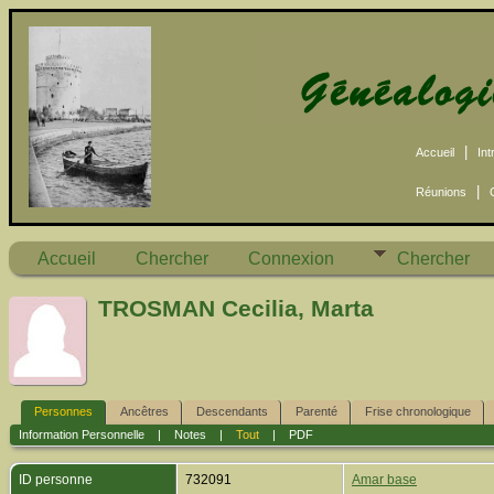
|
Accueil
Int
|
Réunions
Accueil
Chercher
Connexion
Chercher
TROSMAN Cecilia, Marta
Personnes
Ancêtres
Descendants
Parenté
Frise chronologique
Information Personnelle
|
Notes
|
Tout
|
PDF
ID personne
732091
Amar base