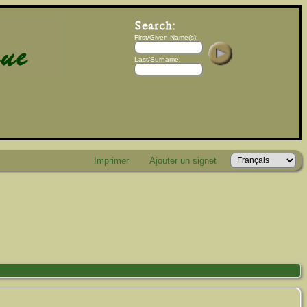
First/Given Name(s):
Last/Surname:
Imprimer
Ajouter un signet