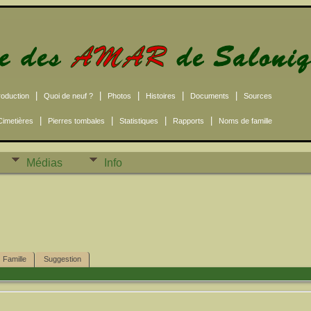
|
|
|
|
|
roduction
Quoi de neuf ?
Photos
Histoires
Documents
Sources
|
|
|
|
Cimetières
Pierres tombales
Statistiques
Rapports
Noms de famille
Médias
Info
Famille
Suggestion