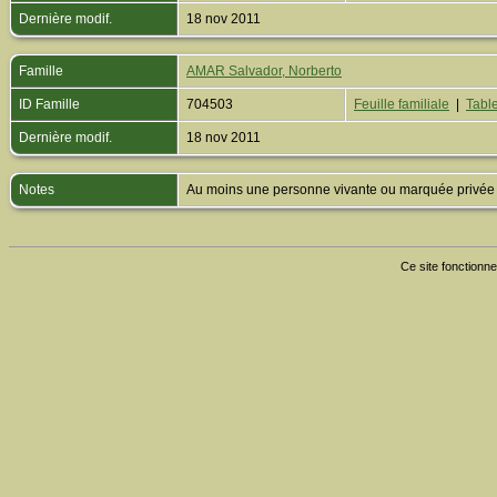
Dernière modif.
18 nov 2011
Famille
AMAR Salvador, Norberto
ID Famille
704503
Feuille familiale
|
Table
Dernière modif.
18 nov 2011
Notes
Au moins une personne vivante ou marquée privée est
Ce site fonctionne