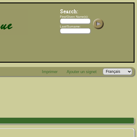
First/Given Name(s):
Last/Surname:
Imprimer
Ajouter un signet