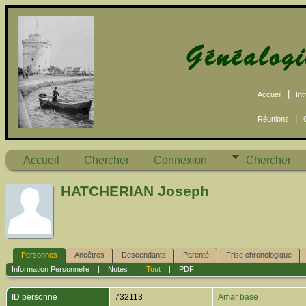
|
Accueil
Int
|
Réunions
Accueil
Chercher
Connexion
Chercher
HATCHERIAN Joseph
Personnes
Ancêtres
Descendants
Parenté
Frise chronologique
Information Personnelle
|
Notes
|
Tout
|
PDF
ID personne
732113
Amar base