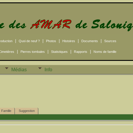
|
|
|
|
|
roduction
Quoi de neuf ?
Photos
Histoires
Documents
Sources
|
|
|
|
Cimetières
Pierres tombales
Statistiques
Rapports
Noms de famille
Médias
Info
Famille
Suggestion