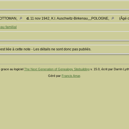
RE OTTOMAN,
d.
11 nov 1942, K.l. Auschwitz-Birkenau,,,,POLOGNE,
(Âgé 
au familial
 liée à cette note - Les détails ne sont donc pas publiés.
 grace au logiciel
The Next Generation of Genealogy Sitebuilding
v. 15.0, écrit par Darrin Ly
Géré par
Francis Amar
.