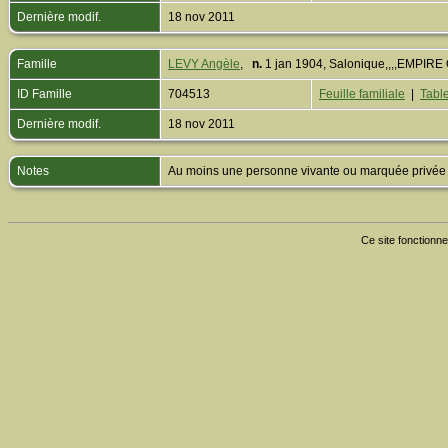
Dernière modif.
18 nov 2011
Famille
LEVY Angèle
,
n.
1 jan 1904, Salonique,,,,EMPI
ID Famille
704513
Feuille familiale
|
Table
Dernière modif.
18 nov 2011
Notes
Au moins une personne vivante ou marquée privée est
Ce site fonctionne