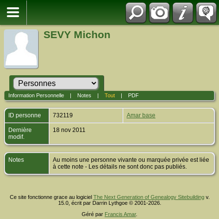
SEVY Michon
Information Personnelle
|
Notes
|
Tout
|
PDF
ID personne
732119
Amar base
Dernière
18 nov 2011
modif.
Notes
Au moins une personne vivante ou marquée privée est liée
à cette note - Les détails ne sont donc pas publiés.
Ce site fonctionne grace au logiciel
The Next Generation of Genealogy Sitebuilding
v.
15.0, écrit par Darrin Lythgoe © 2001-2026.
Géré par
Francis Amar
.