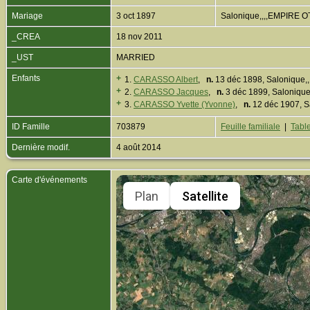
Mariage
3 oct 1897
Salonique,,,,EMPIRE
_CREA
18 nov 2011
_UST
MARRIED
Enfants
+
1.
CARASSO Albert
,
n.
13 déc 1898, Salonique
+
2.
CARASSO Jacques
,
n.
3 déc 1899, Saloniq
+
3.
CARASSO Yvette (Yvonne)
,
n.
12 déc 1907, 
ID Famille
703879
Feuille familiale
|
Table
Dernière modif.
4 août 2014
Carte d'événements
Plan
Satellite