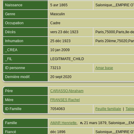
Naissance
5 avr 1865
Salonique,,,,EMPIRE
Genre
Masculin
Occupation
Cadre
Décès
vers 23 déc 1923
Paris,75000,Paris,Ile
Inhumation
25 déc 1923
Paris 20ème,75020,Par
_CREA
10 jan 2009
_FIL
LEGITIMATE_CHILD
ID personne
73213
Amar base
Dernière modif.
20 sept 2020
Père
CARASSO Abraham
Mère
FRANSES Rachel
ID Famille
7054063
Feuille familiale
|
Table
Famille
AMAR Henriette
,
n.
21 mars 1879, Salonique,,,
Fiancé
déc 1896
Salonique,,,,EMPIRE