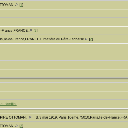
 OTTOMAN,
[
1
]
-de-France,FRANCE,
[
2
]
is,Ile-de-France,FRANCE,Cimetière du Père-Lachaise
[
2
]
au familial
,EMPIRE OTTOMAN,
d.
3 mai 1919, Paris 10ème,75010,Paris,Ile-de-France,FR
 OTTOMAN,
[
3
]