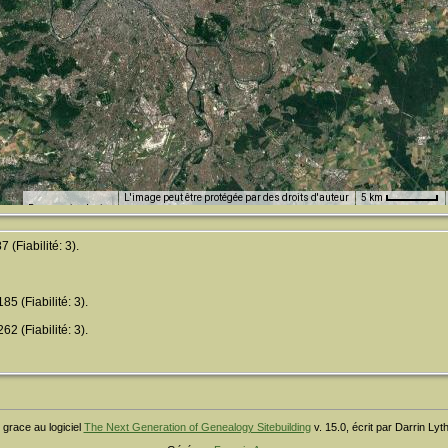
L'image peut être protégée par des droits d'auteur
5 km
Raccourcis clavier
(Fiabilité: 3).
 (Fiabilité: 3).
 (Fiabilité: 3).
 grace au logiciel
The Next Generation of Genealogy Sitebuilding
v. 15.0, écrit par Darrin Ly