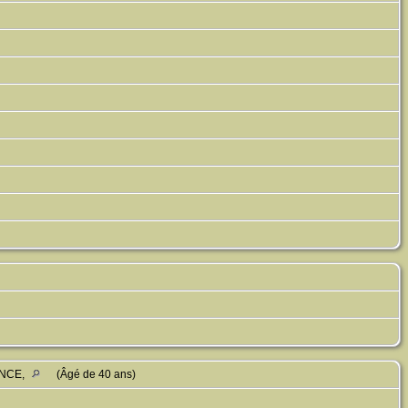
ANCE,
(Âgé de 40 ans)