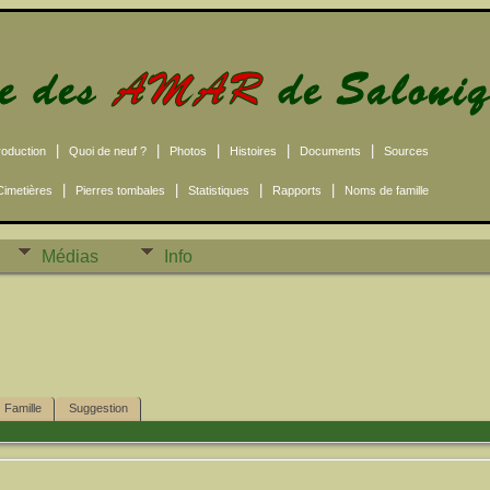
|
|
|
|
|
roduction
Quoi de neuf ?
Photos
Histoires
Documents
Sources
|
|
|
|
Cimetières
Pierres tombales
Statistiques
Rapports
Noms de famille
Médias
Info
Famille
Suggestion