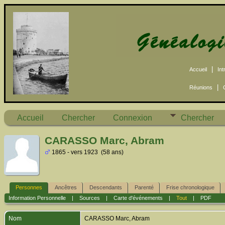
|
Accueil
Int
|
Réunions
Accueil
Chercher
Connexion
Chercher
CARASSO Marc, Abram
1865 - vers 1923 (58 ans)
Personnes
Ancêtres
Descendants
Parenté
Frise chronologique
Information Personnelle
|
Sources
|
Carte d'événements
|
Tout
|
PDF
Nom
CARASSO
Marc, Abram