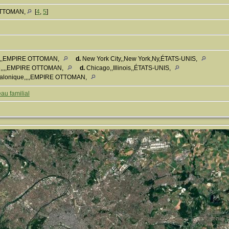
 OTTOMAN,
[
4
,
5
]
,,,,EMPIRE OTTOMAN,
d.
New York City,,New York,Ny,ÉTATS-UNIS,
ue,,,,EMPIRE OTTOMAN,
d.
Chicago,,Illinois,,ÉTATS-UNIS,
Salonique,,,,EMPIRE OTTOMAN,
au familial