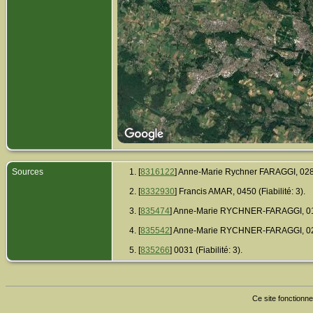
Sources
[
8316122
] Anne-Marie Rychner FARAGGI, 0287 
[
8332930
] Francis AMAR, 0450 (Fiabilité: 3).
[
835474
] Anne-Marie RYCHNER-FARAGGI, 0185
[
835542
] Anne-Marie RYCHNER-FARAGGI, 0262
[
835266
] 0031 (Fiabilité: 3).
Ce site fonctionne