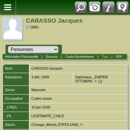
CARASSO Jacques
1899 -
Information Personnelle
|
Sources
|
Carte d'événements
|
Tout
|
PDF
Nom
CARASSO
Jacques
Naissance
3 déc 1899
Salonique,,,,EMPIRE
OTTOMAN,
[
1
]
Genre
Masculin
Occupation
Cadre comm.
_CREA
10 jan 2009
_FIL
LEGITIMATE_CHILD
Décès
Chicago,,Illinois,,ÉTATS-UNIS,