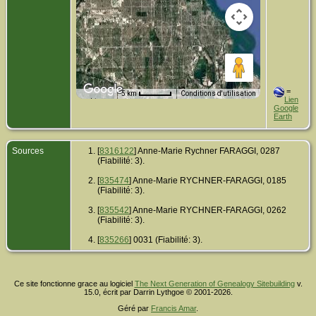
=
5 km
Conditions d'utilisation
Lien
Données cartographiques
Google
Earth
Sources
[
8316122
] Anne-Marie Rychner FARAGGI, 0287
(Fiabilité: 3).
[
835474
] Anne-Marie RYCHNER-FARAGGI, 0185
(Fiabilité: 3).
[
835542
] Anne-Marie RYCHNER-FARAGGI, 0262
(Fiabilité: 3).
[
835266
] 0031 (Fiabilité: 3).
Ce site fonctionne grace au logiciel
The Next Generation of Genealogy Sitebuilding
v.
15.0, écrit par Darrin Lythgoe © 2001-2026.
Géré par
Francis Amar
.