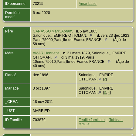
ID personne
73215
Amar base
Dernière
6 oct 2020
modif.
Père
CARASSO Marc, Abram
,
n.
5 avr 1865,
Salonique,,,,EMPIRE OTTOMAN,
d.
vers 23 déc 1923,
Paris,75000,Paris,Ile-de-France,FRANCE,
(Âgé de
58 ans)
Mère
AMAR Henriette
,
n.
21 mars 1879, Salonique,,,,EMPIRE
OTTOMAN,
d.
3 mai 1919, Paris
10ème,75010,Paris,Ile-de-France,FRANCE,
(Âgé de
40 ans)
Fiancé
déc 1896
Salonique,,,,EMPIRE
OTTOMAN,
[
2
]
Mariage
3 oct 1897
Salonique,,,,EMPIRE
OTTOMAN,
[
3
,
4
]
_CREA
18 nov 2011
_UST
MARRIED
ID Famille
703879
Feuille familiale
|
Tableau
familial