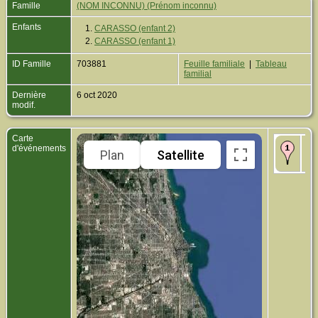
Famille
(NOM INCONNU) (Prénom inconnu)
Enfants
1.
CARASSO (enfant 2)
2.
CARASSO (enfant 1)
ID Famille
703881
Feuille familiale
|
Tableau
familial
Dernière
6 oct 2020
modif.
Carte
Dé
d'événements
Plan
Satellite
Chi
UN