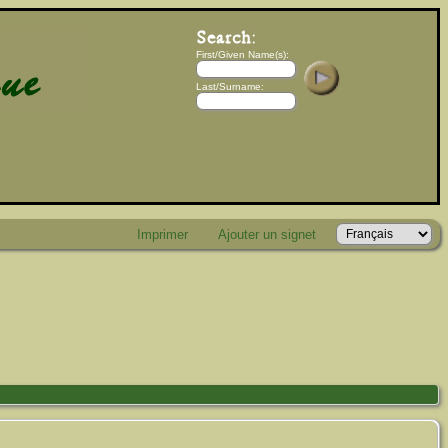
First/Given Name(s):
Last/Surname:
Imprimer
Ajouter un signet