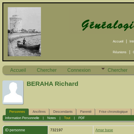
|
Accueil
Int
|
Réunions
Accueil
Chercher
Connexion
Chercher
BERAHA Richard
Personnes
Ancêtres
Descendants
Parenté
Frise chronologique
Information Personnelle
|
Notes
|
Tout
|
PDF
ID personne
732197
Amar base