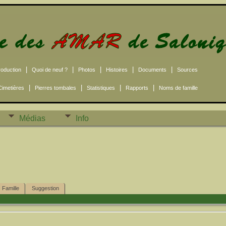
|
|
|
|
|
roduction
Quoi de neuf ?
Photos
Histoires
Documents
Sources
|
|
|
|
Cimetières
Pierres tombales
Statistiques
Rapports
Noms de famille
Médias
Info
Famille
Suggestion