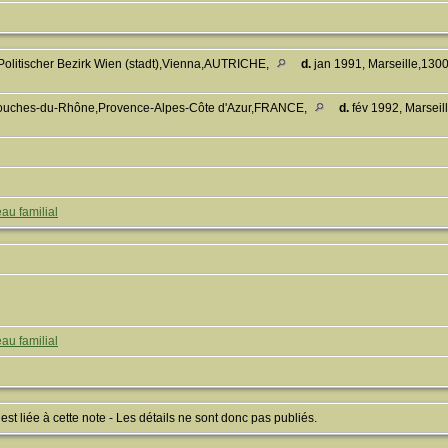
Politischer Bezirk Wien (stadt),Vienna,AUTRICHE,
d.
jan 1991, Marseille,13
,Bouches-du-Rhône,Provence-Alpes-Côte d'Azur,FRANCE,
d.
fév 1992, Marsei
au familial
au familial
 liée à cette note - Les détails ne sont donc pas publiés.