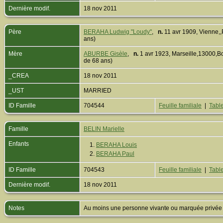
Dernière modif.
18 nov 2011
Père
BERAHA Ludwig "Loudy"
,
n.
11 avr 1909, Vienne,,
ans)
Mère
ABURBE Gisèle
,
n.
1 avr 1923, Marseille,13000
de 68 ans)
_CREA
18 nov 2011
_UST
MARRIED
ID Famille
704544
Feuille familiale
|
Table
Famille
BELIN Marielle
Enfants
1.
BERAHA Louis
2.
BERAHA Paul
ID Famille
704543
Feuille familiale
|
Table
Dernière modif.
18 nov 2011
Notes
Au moins une personne vivante ou marquée privée est