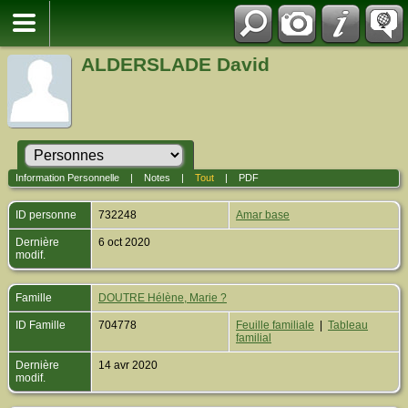
ALDERSLADE David
Information Personnelle
|
Notes
|
Tout
|
PDF
ID personne
732248
Amar base
Dernière
6 oct 2020
modif.
Famille
DOUTRE Hélène, Marie ?
ID Famille
704778
Feuille familiale
|
Tableau
familial
Dernière
14 avr 2020
modif.