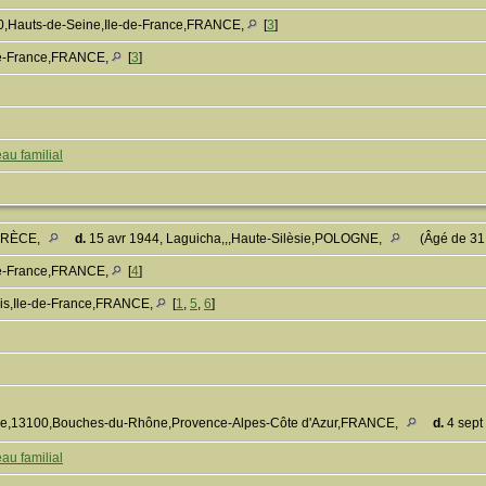
00,Hauts-de-Seine,Ile-de-France,FRANCE,
[
3
]
-de-France,FRANCE,
[
3
]
au familial
,GRÈCE,
d.
15 avr 1944, Laguicha,,,Haute-Silèsie,POLOGNE,
(Âgé de 31
-de-France,FRANCE,
[
4
]
is,Ile-de-France,FRANCE,
[
1
,
5
,
6
]
nce,13100,Bouches-du-Rhône,Provence-Alpes-Côte d'Azur,FRANCE,
d.
4 sept
au familial