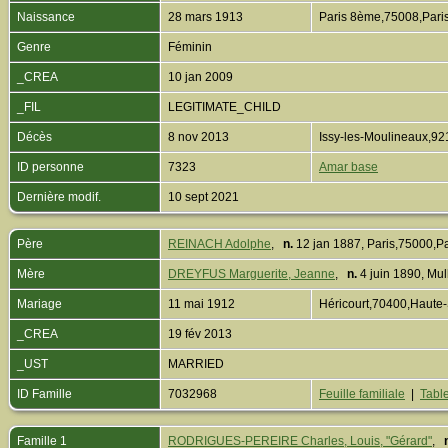
Naissance
28 mars 1913
Paris 8ème,75008,Paris
Genre
Féminin
_CREA
10 jan 2009
_FIL
LEGITIMATE_CHILD
Décès
8 nov 2013
Issy-les-Moulineaux,9
ID personne
7323
Amar base
Dernière modif.
10 sept 2021
Père
REINACH Adolphe
,
n.
12 jan 1887, Paris,75000,P
Mère
DREYFUS Marguerite, Jeanne
,
n.
4 juin 1890, M
Mariage
11 mai 1912
Héricourt,70400,Haut
_CREA
19 fév 2013
_UST
MARRIED
ID Famille
7032968
Feuille familiale
|
Table
Famille 1
RODRIGUES-PEREIRE Charles, Louis, "Gérard"
,