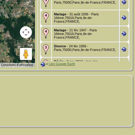
Paris,75000,Paris,Ile-de-France,FRANCE,
Mariage
- 31 août 1936 - Paris
16ème,75016,Paris,Ile-de-
France,FRANCE,
Mariage
- 21 fév 1947 - Paris
16ème,75016,Paris,Ile-de-
France,FRANCE,
Divorce
- 24 fév 1956 -
Paris,75000,Paris,Ile-de-France,FRANCE,
Décès
- 8 nov 2013 - Issy-les-
=
Lien Google Earth
Conditions d'utilisation
Moulineaux,92130,Hauts-de-Seine,Île-de-
France,FRANCE,