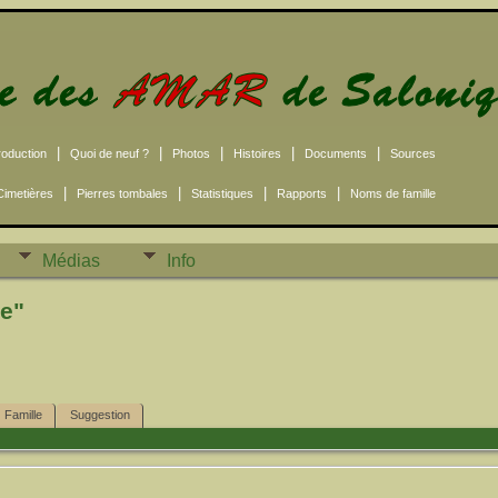
|
|
|
|
|
roduction
Quoi de neuf ?
Photos
Histoires
Documents
Sources
|
|
|
|
Cimetières
Pierres tombales
Statistiques
Rapports
Noms de famille
Médias
Info
ie"
Famille
Suggestion