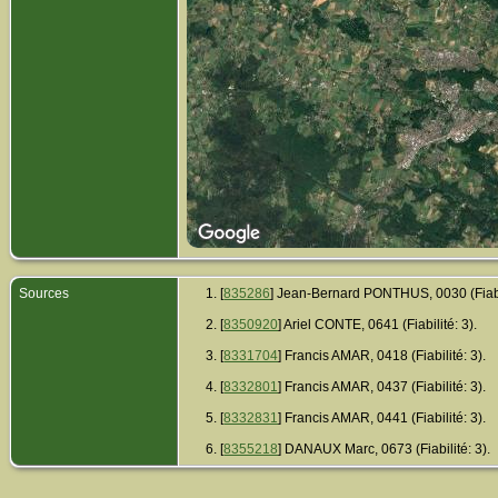
Sources
[
835286
] Jean-Bernard PONTHUS, 0030 (Fiabil
[
8350920
] Ariel CONTE, 0641 (Fiabilité: 3).
[
8331704
] Francis AMAR, 0418 (Fiabilité: 3).
[
8332801
] Francis AMAR, 0437 (Fiabilité: 3).
[
8332831
] Francis AMAR, 0441 (Fiabilité: 3).
[
8355218
] DANAUX Marc, 0673 (Fiabilité: 3).