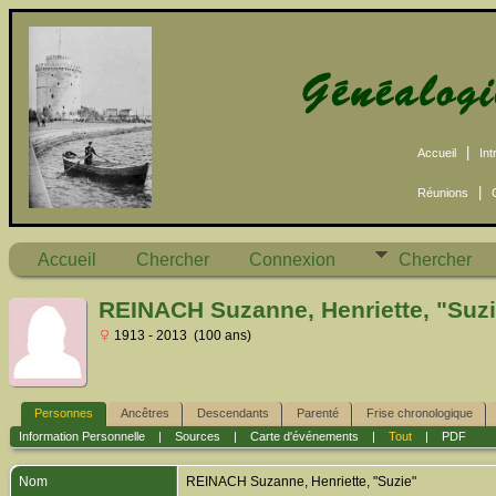
|
Accueil
Int
|
Réunions
Accueil
Chercher
Connexion
Chercher
REINACH Suzanne, Henriette, "Suz
1913 - 2013 (100 ans)
Personnes
Ancêtres
Descendants
Parenté
Frise chronologique
Information Personnelle
|
Sources
|
Carte d'événements
|
Tout
|
PDF
Nom
REINACH
Suzanne, Henriette, "Suzie"