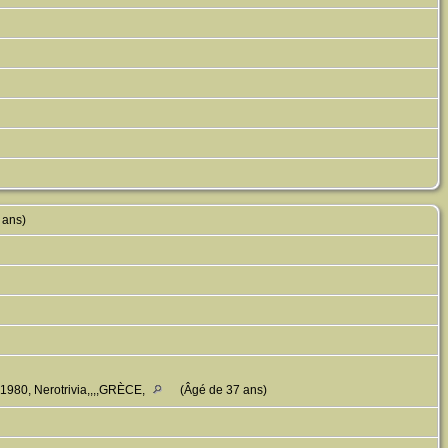
 ans)
 1980, Nerotrivia,,,,GRÈCE,
(Âgé de 37 ans)