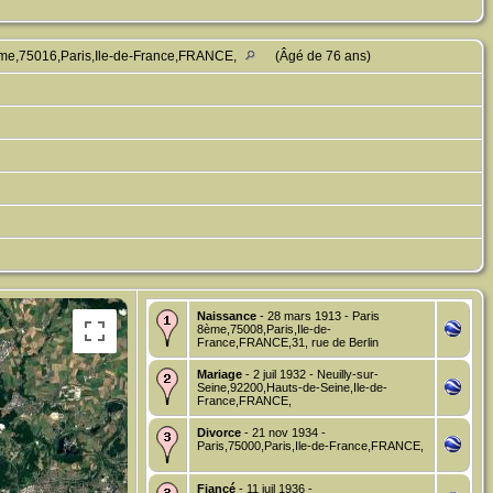
ème,75016,Paris,Ile-de-France,FRANCE,
(Âgé de 76 ans)
Naissance
- 28 mars 1913 - Paris
8ème,75008,Paris,Ile-de-
France,FRANCE,31, rue de Berlin
Mariage
- 2 juil 1932 - Neuilly-sur-
Seine,92200,Hauts-de-Seine,Ile-de-
France,FRANCE,
Divorce
- 21 nov 1934 -
Paris,75000,Paris,Ile-de-France,FRANCE,
Fiancé
- 11 juil 1936 -