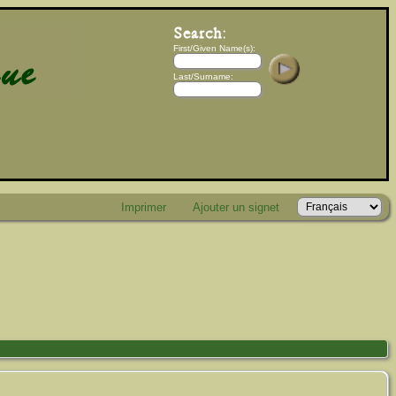
First/Given Name(s):
Last/Surname:
Imprimer
Ajouter un signet