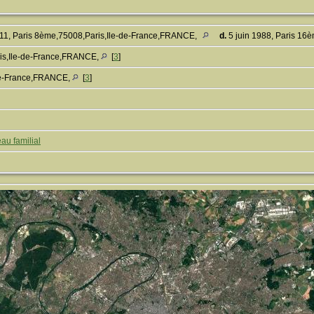
911, Paris 8ème,75008,Paris,Ile-de-France,FRANCE,
d.
5 juin 1988, Paris 16
is,Ile-de-France,FRANCE,
[
3
]
-de-France,FRANCE,
[
3
]
au familial