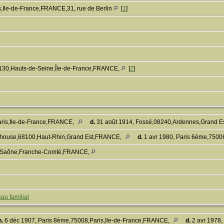
,Ile-de-France,FRANCE,31, rue de Berlin
[
1
]
2130,Hauts-de-Seine,Île-de-France,FRANCE,
[
2
]
aris,Ile-de-France,FRANCE,
d.
31 août 1914, Fossé,08240,Ardennes,Grand 
ulhouse,68100,Haut-Rhin,Grand Est,FRANCE,
d.
1 avr 1980, Paris 6ème,7500
e-Saône,Franche-Comté,FRANCE,
au familial
n.
6 déc 1907, Paris 8ème,75008,Paris,Ile-de-France,FRANCE,
d.
2 avr 1978,