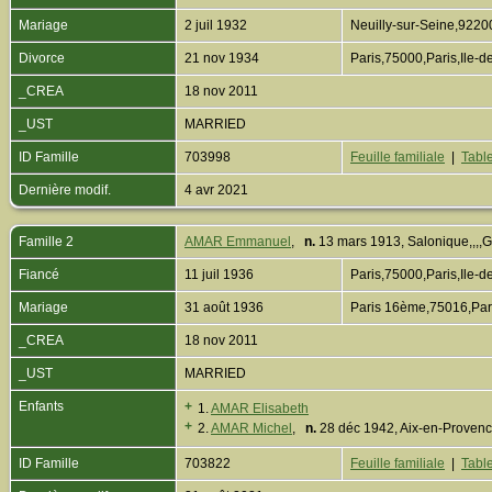
Mariage
2 juil 1932
Neuilly-sur-Seine,922
Divorce
21 nov 1934
Paris,75000,Paris,Ile
_CREA
18 nov 2011
_UST
MARRIED
ID Famille
703998
Feuille familiale
|
Table
Dernière modif.
4 avr 2021
Famille 2
AMAR Emmanuel
,
n.
13 mars 1913, Salonique,,,
Fiancé
11 juil 1936
Paris,75000,Paris,Ile
Mariage
31 août 1936
Paris 16ème,75016,Par
_CREA
18 nov 2011
_UST
MARRIED
Enfants
+
1.
AMAR Elisabeth
+
2.
AMAR Michel
,
n.
28 déc 1942, Aix-en-Prove
ID Famille
703822
Feuille familiale
|
Table