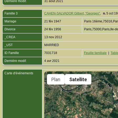
Dernière modif.
31 août 2021
Famille 3
CAHEN-SALVADOR Gilbert, "Georges"
,
n.
5 oct 1
Mariage
21 fév 1947
Paris 16ème,75016,Par
Divorce
24 fév 1956
Paris,75000,Paris,Ile
_CREA
13 nov 2012
_UST
MARRIED
ID Famille
7031718
Feuille familiale
|
Table
Dernière modif.
4 avr 2021
Carte d'événements
Plan
Satellite