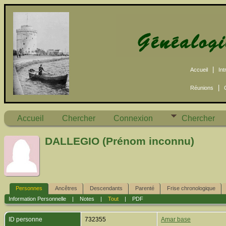
|
Accueil
Int
|
Réunions
Accueil
Chercher
Connexion
Chercher
DALLEGIO (Prénom inconnu)
Personnes
Ancêtres
Descendants
Parenté
Frise chronologique
Information Personnelle
|
Notes
|
Tout
|
PDF
ID personne
732355
Amar base