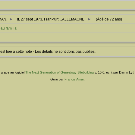
OMAN,
d.
27 sept 1973, Frankfurt,,,,ALLEMAGNE,
(Âgé de 72 ans)
au familial
 liée à cette note - Les détails ne sont donc pas publiés.
 grace au logiciel
The Next Generation of Genealogy Sitebuilding
v. 15.0, écrit par Darrin Ly
Géré par
Francis Amar
.