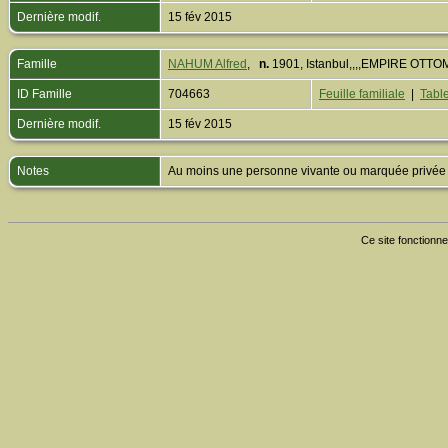
Dernière modif.
15 fév 2015
Famille
NAHUM Alfred
,
n.
1901, Istanbul,,,,EMPIRE OTT
ID Famille
704663
Feuille familiale
|
Table
Dernière modif.
15 fév 2015
Notes
Au moins une personne vivante ou marquée privée est
Ce site fonctionne