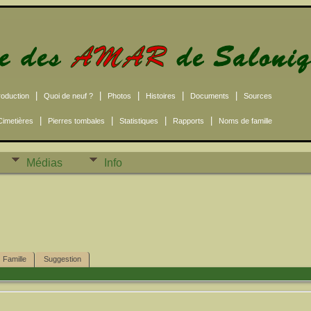
|
|
|
|
|
roduction
Quoi de neuf ?
Photos
Histoires
Documents
Sources
|
|
|
|
Cimetières
Pierres tombales
Statistiques
Rapports
Noms de famille
Médias
Info
Famille
Suggestion