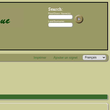
First/Given Name(s):
Last/Surname:
Imprimer
Ajouter un signet