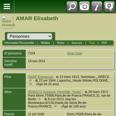
AMAR Elisabeth
Information Personnelle
|
Médias
|
Notes
|
Sources
|
Tout
|
PDF
ID personne
7324
Amar base
Dernière
18 nov 2011
modif.
Père
AMAR Emmanuel
,
n.
13 mars 1913, Salonique,,,,GRÈCE,
d.
15 avr 1944, Laguicha,,,Haute-Silèsie,POLOGNE,
(Âgé de 31 ans)
Mère
REINACH Suzanne, Henriette, "Suzie"
,
n.
28 mars 1913,
Paris 8ème,75008,Paris,Ile-de-France,FRANCE,31, rue de
Berlin
d.
8 nov 2013, Issy-les-
Moulineaux,92130,Hauts-de-Seine,Île-de-
France,FRANCE,
(Âgé de 100 ans)
Fiancé
11 juil 1936
Paris,75000,Paris,Ile-de-