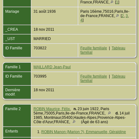
France,FRANCE,
[
1
]
Mariage
31 août 1936
Paris 16ème,75016,Paris,Ile-
de-France,FRANCE,
[
2
,
3
,
4
]
_CREA
18 nov 2011
_UST
MARRIED
ID Famille
703822
Feuille familiale
|
Tableau
familial
Famille 1
MAILLARD Jean-Paul
ID Famille
703995
Feuille familiale
|
Tableau
familial
Dernière
18 nov 2011
modif.
Famille 2
ROBIN Maurice, Félix
,
n.
23 juin 1922, Paris
5ème,75005,Paris,Ile-de-France,FRANCE,
d.
14 juil
1985, Montmaur,05400,Hautes-Alpes,Provence-Alpes-
Côte d'Azur,FRANCE,
(Âgé de 63 ans)
Enfants
1.
ROBIN Manon (Marion ?), Emmanuelle, Géraldine