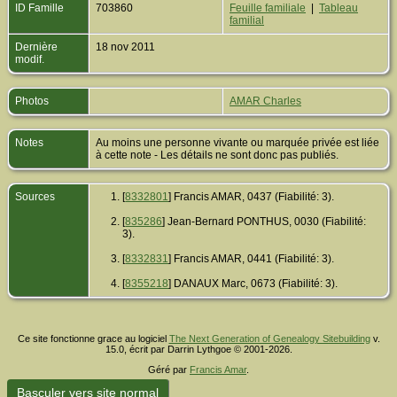
ID Famille
703860
Feuille familiale
|
Tableau
familial
Dernière
18 nov 2011
modif.
Photos
AMAR Charles
Notes
Au moins une personne vivante ou marquée privée est liée
à cette note - Les détails ne sont donc pas publiés.
Sources
[
8332801
] Francis AMAR, 0437 (Fiabilité: 3).
[
835286
] Jean-Bernard PONTHUS, 0030 (Fiabilité:
3).
[
8332831
] Francis AMAR, 0441 (Fiabilité: 3).
[
8355218
] DANAUX Marc, 0673 (Fiabilité: 3).
Ce site fonctionne grace au logiciel
The Next Generation of Genealogy Sitebuilding
v.
15.0, écrit par Darrin Lythgoe © 2001-2026.
Géré par
Francis Amar
.
Basculer vers site normal