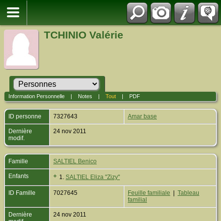
TCHINIO Valérie
Information Personnelle
|
Notes
|
Tout
|
PDF
ID personne
7327643
Amar base
Dernière
24 nov 2011
modif.
Famille
SALTIEL Benico
Enfants
+
1.
SALTIEL Eliza "Zizy"
ID Famille
7027645
Feuille familiale
|
Tableau
familial
Dernière
24 nov 2011