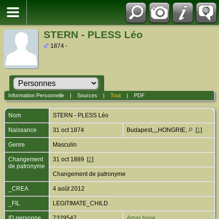
STERN - PLESS Léo
1874 -
Information Personnelle
|
Sources
|
Tout
|
PDF
Nom
STERN - PLESS
Léo
Naissance
31 oct 1874
Budapest,,,,HONGRIE,
[
1
]
Genre
Masculin
Changement
31 oct 1889 [
2
]
de patronyme
Changement de patronyme
_CREA
4 août 2012
_FIL
LEGITIMATE_CHILD
ID personne
7329547
Amar base