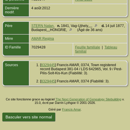
Dernière
4 août 2012
modif.
Père
STERN Natan
,
n.
1841, Vag-Ujhely,,,,,
d.
14 juil 1877,
Budapest,,,,HONGRIE,
(Âgé de 36 ans)
Mère
AMAR Regina
ID Famille
7029428
Feuille familiale
|
Tableau
familial
Sources
[
8329445
] Francis AMAR, 0374, Town registered
record Budapest 381-04 / LDS 642965, Vol. 9 / Pest-
Pilis-Solt-Kis-Kun (Fiabilité: 3).
[
8329445
] Francis AMAR, 0374 (Fiabilité: 3).
Ce site fonctionne grace au logiciel
The Next Generation of Genealogy Sitebuilding
v.
15.0, écrit par Darrin Lythgoe © 2001-2026.
Géré par
Francis Amar
.
Basculer vers site normal