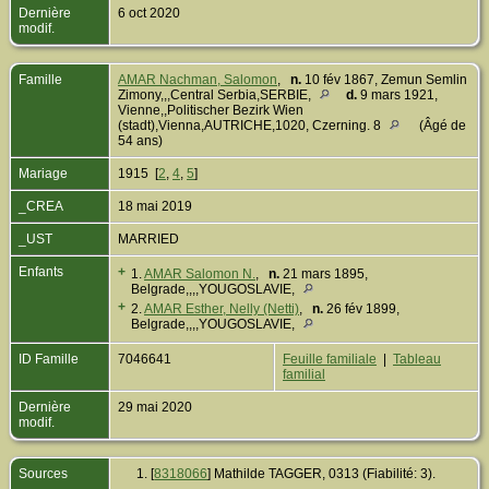
Dernière
6 oct 2020
modif.
Famille
AMAR Nachman, Salomon
,
n.
10 fév 1867, Zemun Semlin
Zimony,,,Central Serbia,SERBIE,
d.
9 mars 1921,
Vienne,,Politischer Bezirk Wien
(stadt),Vienna,AUTRICHE,1020, Czerning. 8
(Âgé de
54 ans)
Mariage
1915 [
2
,
4
,
5
]
_CREA
18 mai 2019
_UST
MARRIED
Enfants
+
1.
AMAR Salomon N.
,
n.
21 mars 1895,
Belgrade,,,,YOUGOSLAVIE,
+
2.
AMAR Esther, Nelly (Netti)
,
n.
26 fév 1899,
Belgrade,,,,YOUGOSLAVIE,
ID Famille
7046641
Feuille familiale
|
Tableau
familial
Dernière
29 mai 2020
modif.
Sources
[
8318066
] Mathilde TAGGER, 0313 (Fiabilité: 3).