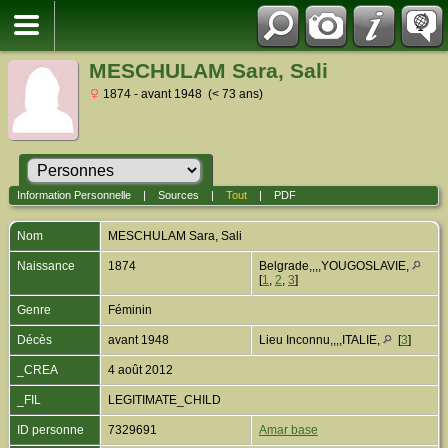
MESCHULAM Sara, Sali
1874 - avant 1948 (< 73 ans)
Information Personnelle
|
Sources
|
Tout
|
PDF
Nom
MESCHULAM
Sara, Sali
Naissance
1874
Belgrade,,,,YOUGOSLAVIE,
[
1
,
2
,
3
]
Genre
Féminin
Décès
avant 1948
Lieu Inconnu,,,,ITALIE,
[
3
]
_CREA
4 août 2012
_FIL
LEGITIMATE_CHILD
ID personne
7329691
Amar base