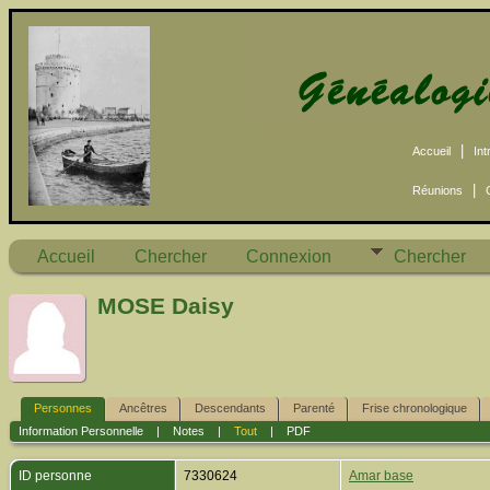
|
Accueil
Int
|
Réunions
Accueil
Chercher
Connexion
Chercher
MOSE Daisy
Personnes
Ancêtres
Descendants
Parenté
Frise chronologique
Information Personnelle
|
Notes
|
Tout
|
PDF
ID personne
7330624
Amar base