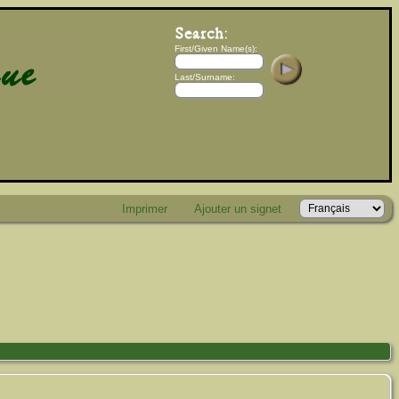
First/Given Name(s):
Last/Surname:
Imprimer
Ajouter un signet