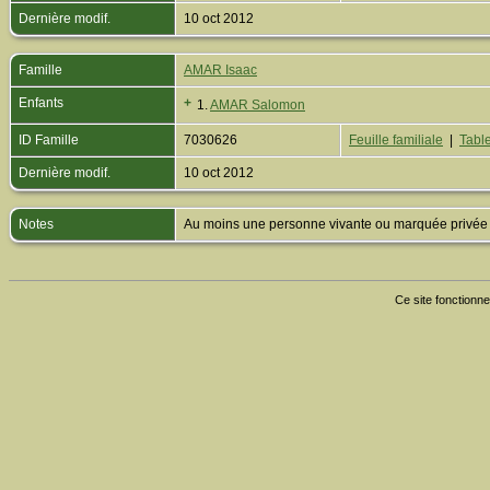
Dernière modif.
10 oct 2012
Famille
AMAR Isaac
Enfants
+
1.
AMAR Salomon
ID Famille
7030626
Feuille familiale
|
Table
Dernière modif.
10 oct 2012
Notes
Au moins une personne vivante ou marquée privée est
Ce site fonctionne