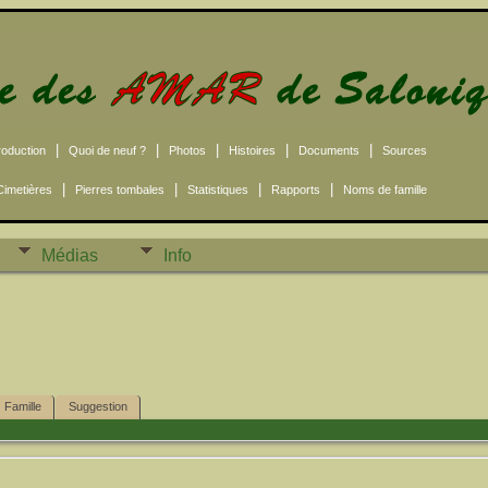
|
|
|
|
|
roduction
Quoi de neuf ?
Photos
Histoires
Documents
Sources
|
|
|
|
Cimetières
Pierres tombales
Statistiques
Rapports
Noms de famille
Médias
Info
Famille
Suggestion