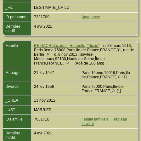
_FIL
LEGITIMATE_CHILD
ID personne
7331709
Amar base
Dernière
4 avr 2021
modif.
Famille
REINACH Suzanne, Henriette, "Suzie"
,
n.
28 mars 1913,
Paris 8ème,75008,Paris,Ile-de-France,FRANCE,31, rue de
Berlin
d.
8 nov 2013, Issy-les-
Moulineaux,92130,Hauts-de-Seine,Île-de-
France,FRANCE,
(Âgé de 100 ans)
Mariage
21 fév 1947
Paris 16ème,75016,Paris,Ile-
de-France,FRANCE,
[
1
]
Divorce
24 fév 1956
Paris,75000,Paris,Ile-de-
France,FRANCE,
[
1
]
_CREA
13 nov 2012
_UST
MARRIED
ID Famille
7031718
Feuille familiale
|
Tableau
familial
Dernière
4 avr 2021
modif.