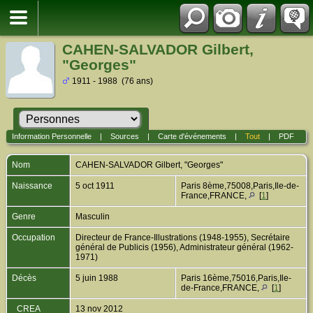
CAHEN-SALVADOR Gilbert,
"Georges"
1911 - 1988 (76 ans)
Information Personnelle
|
Sources
|
Carte d'événements
|
Tout
|
PDF
Nom
CAHEN-SALVADOR
Gilbert, "Georges"
Naissance
5 oct 1911
Paris 8ème,75008,Paris,Ile-de-
France,FRANCE,
[
1
]
Genre
Masculin
Occupation
Directeur de France-Illustrations (1948-1955), Secrétaire
général de Publicis (1956), Administrateur général (1962-
1971)
Décès
5 juin 1988
Paris 16ème,75016,Paris,Ile-
de-France,FRANCE,
[
1
]
_CREA
13 nov 2012