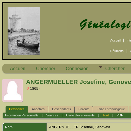
|
Accueil
Int
|
Réunions
Accueil
Chercher
Connexion
Chercher
ANGERMUELLER Josefine, Genove
1865 -
Personnes
Ancêtres
Descendants
Parenté
Frise chronologique
Information Personnelle
|
Sources
|
Carte d'événements
|
Tout
|
PDF
Nom
ANGERMUELLER
Josefine, Genovefa