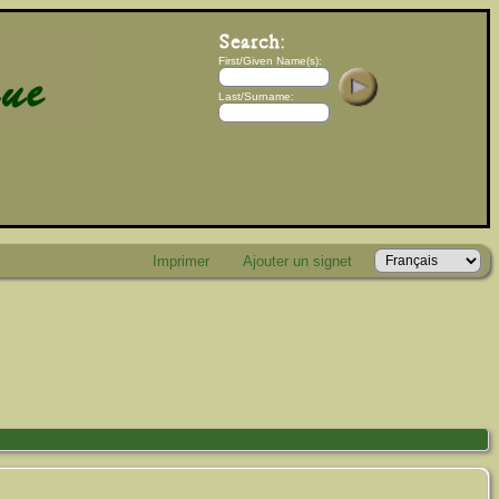
First/Given Name(s):
Last/Surname:
Imprimer
Ajouter un signet