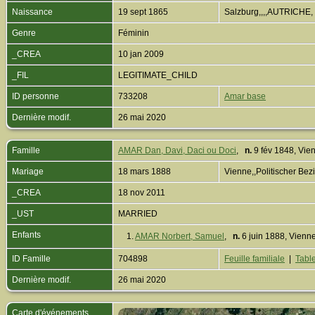
Naissance
19 sept 1865
Salzburg,,,,AUTRICHE,
Genre
Féminin
_CREA
10 jan 2009
_FIL
LEGITIMATE_CHILD
ID personne
733208
Amar base
Dernière modif.
26 mai 2020
Famille
AMAR Dan, Davi, Daci ou Doci
,
n.
9 fév 1848, Vie
Mariage
18 mars 1888
Vienne,,Politischer Be
_CREA
18 nov 2011
_UST
MARRIED
Enfants
1.
AMAR Norbert, Samuel
,
n.
6 juin 1888, Vienn
ID Famille
704898
Feuille familiale
|
Table
Dernière modif.
26 mai 2020
Carte d'événements