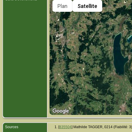
Plan
Satellite
Sources
[
835504
] Mathilde TAGGER, 0214 (Fiabilité: 3)