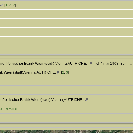
[
1
,
2
,
3
]
nne,,Politischer Bezirk Wien (stadt),Vienna,AUTRICHE,
d.
4 mai 1908, Berlin
zirk Wien (stadt),Vienna,AUTRICHE,
[
2
,
3
]
e,,Politischer Bezirk Wien (stadt),Vienna,AUTRICHE,
au familial