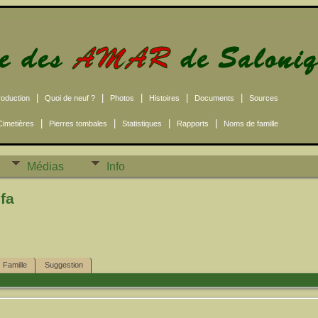
|
|
|
|
|
roduction
Quoi de neuf ?
Photos
Histoires
Documents
Sources
|
|
|
|
Cimetières
Pierres tombales
Statistiques
Rapports
Noms de famille
Médias
Info
fa
Famille
Suggestion