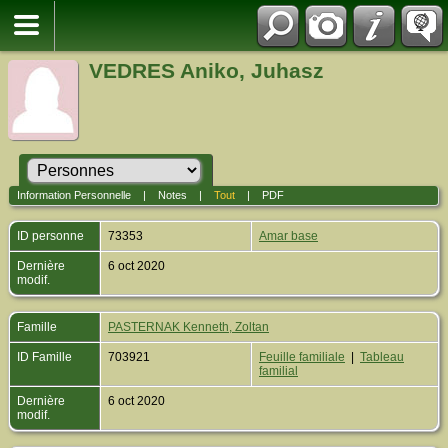
VEDRES Aniko, Juhasz
Information Personnelle
|
Notes
|
Tout
|
PDF
ID personne
73353
Amar base
Dernière
6 oct 2020
modif.
Famille
PASTERNAK Kenneth, Zoltan
ID Famille
703921
Feuille familiale
|
Tableau
familial
Dernière
6 oct 2020
modif.