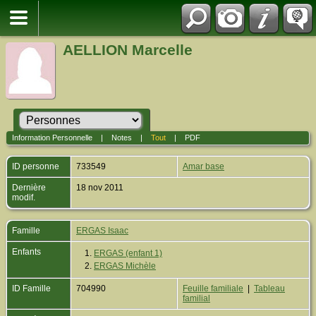
AELLION Marcelle
Information Personnelle
|
Notes
|
Tout
|
PDF
ID personne
733549
Amar base
Dernière
18 nov 2011
modif.
Famille
ERGAS Isaac
Enfants
1.
ERGAS (enfant 1)
2.
ERGAS Michèle
ID Famille
704990
Feuille familiale
|
Tableau
familial