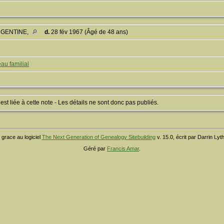
ARGENTINE,
d.
28 fév 1967 (Âgé de 48 ans)
au familial
 liée à cette note - Les détails ne sont donc pas publiés.
 grace au logiciel
The Next Generation of Genealogy Sitebuilding
v. 15.0, écrit par Darrin Ly
Géré par
Francis Amar
.