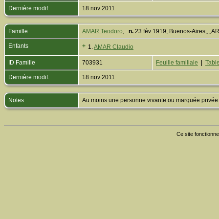
Dernière modif.
18 nov 2011
Famille
AMAR Teodoro
,
n.
23 fév 1919, Buenos-Aires,,,,
Enfants
+
1.
AMAR Claudio
ID Famille
703931
Feuille familiale
|
Table
Dernière modif.
18 nov 2011
Notes
Au moins une personne vivante ou marquée privée est
Ce site fonctionne