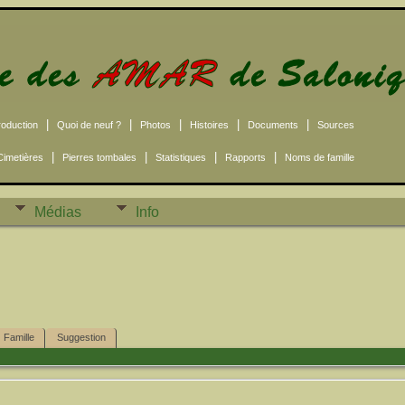
|
|
|
|
|
roduction
Quoi de neuf ?
Photos
Histoires
Documents
Sources
|
|
|
|
Cimetières
Pierres tombales
Statistiques
Rapports
Noms de famille
Médias
Info
Famille
Suggestion