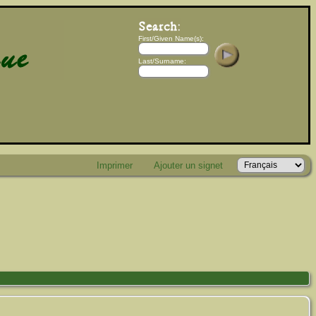
First/Given Name(s):
Last/Surname:
Imprimer
Ajouter un signet