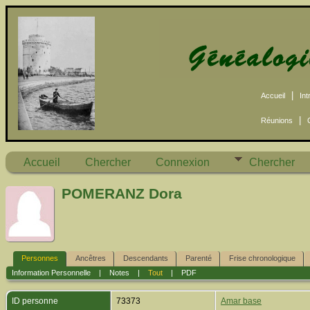
|
Accueil
Int
|
Réunions
Accueil
Chercher
Connexion
Chercher
POMERANZ Dora
Personnes
Ancêtres
Descendants
Parenté
Frise chronologique
Information Personnelle
|
Notes
|
Tout
|
PDF
ID personne
73373
Amar base