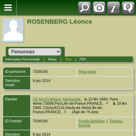
ROSENBERG Léonce
Information Personnelle
|
Notes
|
Tout
|
PDF
ID personne
7338158
Amar base
Dernière
9 jan 2014
modif.
Famille
DE MAJO Miriam, Marguerite
,
n.
23 fév 1884, Paris
9ème,75009,Paris,Ile-de-France,FRANCE,
d.
18 fév
1960, Clichy,92110,Hauts-de-Seine,Île-de-
France,FRANCE,
(Âgé de 75 ans)
ID Famille
7038160
Feuille familiale
|
Tableau
familial
Dernière
9 jan 2014