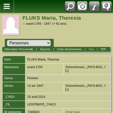
FLUKS Maria, Theresia
avant 1765 - 1847 (> 82 ans)
Information Personnelle
|
Sources
|
Carte d'événements
|
Tout
|
PDF
Nom
FLUKS
Maria, Theresia
Naissance
avant 1765
Schoonhoven,,,,PAYS-BAS,
[
1
]
Genre
Féminin
Décès
14 avr 1847
Schoonhoven,,,,PAYS-BAS,
[
1
]
_CREA
20 août 2014
_FIL
LEGITIMATE_CHILD
ID personne
7340643
Amar base