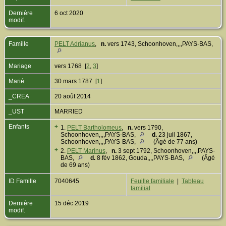
Dernière
6 oct 2020
modif.
Famille
PELT Adrianus
,
n.
vers 1743, Schoonhoven,,,,PAYS-BAS,
Mariage
vers 1768 [
2
,
3
]
Marié
30 mars 1787 [
1
]
_CREA
20 août 2014
_UST
MARRIED
Enfants
+
1.
PELT Bartholomeus
,
n.
vers 1790,
Schoonhoven,,,,PAYS-BAS,
d.
23 juil 1867,
Schoonhoven,,,,PAYS-BAS,
(Âgé de 77 ans)
+
2.
PELT Marinus
,
n.
3 sept 1792, Schoonhoven,,,,PAYS-
BAS,
d.
8 fév 1862, Gouda,,,,PAYS-BAS,
(Âgé
de 69 ans)
ID Famille
7040645
Feuille familiale
|
Tableau
familial
Dernière
15 déc 2019
modif.