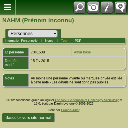
NAHM (Prénom inconnu)
Information Personnelle
|
Notes
|
Tout
|
PDF
ID personne
7341538
Amar base
Dernière
15 fév 2015
modif.
Notes
Au moins une personne vivante ou marquée privée est liée
à cette note - Les détails ne sont donc pas publiés.
Ce site fonctionne grace au logiciel
The Next Generation of Genealogy Sitebuilding
v.
15.0, écrit par Darrin Lythgoe © 2001-2026.
Géré par
Francis Amar
.
Basculer vers site normal