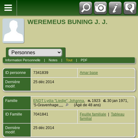
WEREMEUS BUNING J. J.
Information Personnelle
|
Notes
|
Tout
|
PDF
ID personne
7341839
Amar base
Dernière
25 déc 2014
modif.
Famille
ENDT Lydia "Liedje", Johanna
,
n.
1923
d.
30 jan 1971,
'S-Gravenhage,,,,,
(Âgé de 48 ans)
ID Famille
7041841
Feuille familiale
|
Tableau
familial
Dernière
25 déc 2014
modif.