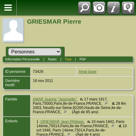
GRIESMAR Pierre
Information Personnelle
|
Notes
|
Tout
|
PDF
ID personne
73426
Amar base
Dernière
18 nov 2011
modif.
Famille
AMAR Jeanne "Jeannette"
,
n.
17 mars 1917,
Paris,75000,Paris,Ile-de-France,FRANCE,
d.
28 fév
2003, Neuilly-sur-Seine,92200,Hauts-de-Seine,Ile-de-
France,FRANCE,
(Âgé de 85 ans)
Enfants
1.
GRIESMAR Jean-Philippe
,
n.
10 mars 1942, Paris
14ème,75014,Paris,Ile-de-France,FRANCE,
d.
10
oct 1946, Paris 14ème,75014,Paris,Ile-de-
France,FRANCE,
(Âgé de 4 ans)