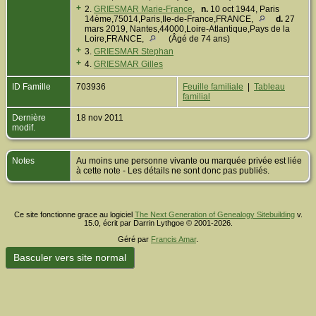
+
2.
GRIESMAR Marie-France
,
n.
10 oct 1944, Paris
14ème,75014,Paris,Ile-de-France,FRANCE,
d.
27
mars 2019, Nantes,44000,Loire-Atlantique,Pays de la
Loire,FRANCE,
(Âgé de 74 ans)
+
3.
GRIESMAR Stephan
+
4.
GRIESMAR Gilles
ID Famille
703936
Feuille familiale
|
Tableau
familial
Dernière
18 nov 2011
modif.
Notes
Au moins une personne vivante ou marquée privée est liée
à cette note - Les détails ne sont donc pas publiés.
Ce site fonctionne grace au logiciel
The Next Generation of Genealogy Sitebuilding
v.
15.0, écrit par Darrin Lythgoe © 2001-2026.
Géré par
Francis Amar
.
Basculer vers site normal