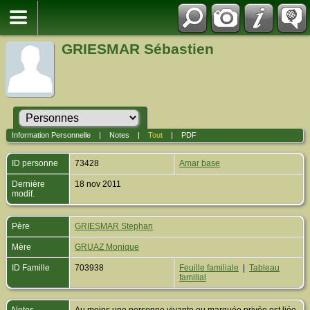
GRIESMAR Sébastien
Information Personnelle
|
Notes
|
Tout
|
PDF
ID personne
73428
Amar base
Dernière
18 nov 2011
modif.
Père
GRIESMAR Stephan
Mère
GRUAZ Monique
ID Famille
703938
Feuille familiale
|
Tableau
familial