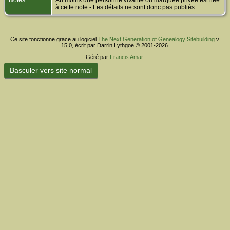
Notes
Au moins une personne vivante ou marquée privée est liée
à cette note - Les détails ne sont donc pas publiés.
Ce site fonctionne grace au logiciel
The Next Generation of Genealogy Sitebuilding
v.
15.0, écrit par Darrin Lythgoe © 2001-2026.
Géré par
Francis Amar
.
Basculer vers site normal