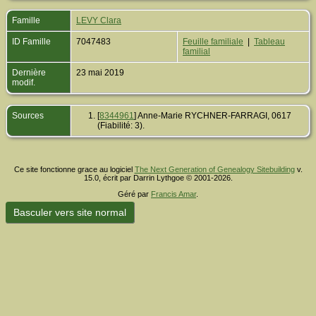
Famille
LEVY Clara
ID Famille
7047483
Feuille familiale
|
Tableau
familial
Dernière
23 mai 2019
modif.
Sources
[
8344961
] Anne-Marie RYCHNER-FARRAGI, 0617
(Fiabilité: 3).
Ce site fonctionne grace au logiciel
The Next Generation of Genealogy Sitebuilding
v.
15.0, écrit par Darrin Lythgoe © 2001-2026.
Géré par
Francis Amar
.
Basculer vers site normal