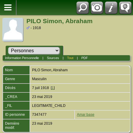
PILO Simon, Abraham
- 1918
Information Personnelle
|
Sources
|
Tout
|
PDF
Nom
PILO
Simon, Abraham
Genre
Masculin
Décès
7 juil 1918 [
1
]
_CREA
23 mai 2019
_FIL
LEGITIMATE_CHILD
ID personne
7347477
Amar base
Dernière
23 mai 2019
modif.