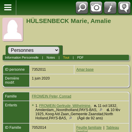
HÜLSENBECK Marie, Amalie
Information Personnelle
|
Notes
|
Tout
|
PDF
ID personne
7352011
Amar base
Dernière
1 juin 2020
modif.
Famille
FROWEIN Peter, Conrad
Enfants
+
1.
FROWEIN Gertrude, Wilhelmine
,
n.
11 oct 1832,
Amsterdam,,,Noordholland,PAYS-BAS,
d.
10 fév
1925, Koog A/d Zaan,,Gemeente Zaanstad,North
Holland,PAYS-BAS,
(Âgé de 92 ans)
ID Famille
7052014
Feuille familiale
|
Tableau
familial