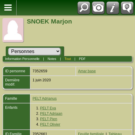
SNOEK Marjon
Information Personnelle
|
Notes
|
Tout
|
PDF
ID personne
7352659
Amar base
Dernière
1 juin 2020
modif.
Famille
PELT Adrianus
Enfants
1.
PELT Eva
2.
PELT Adriaan
3.
PELT Pien
4.
PELT Olivier
ID Famille
7052661
Feuille familiale
|
Tableau