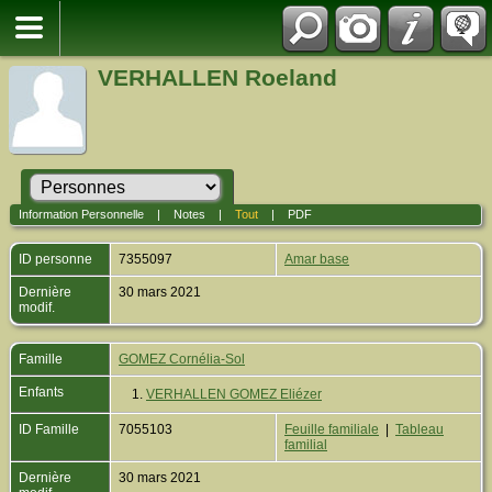
VERHALLEN Roeland
Information Personnelle
|
Notes
|
Tout
|
PDF
ID personne
7355097
Amar base
Dernière
30 mars 2021
modif.
Famille
GOMEZ Cornélia-Sol
Enfants
1.
VERHALLEN GOMEZ Eliézer
ID Famille
7055103
Feuille familiale
|
Tableau
familial
Dernière
30 mars 2021