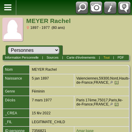
MEYER Rachel
1897 - 1977 (80 ans)
Information Personnelle
|
Sources
|
Carte d'événements
|
Tout
|
PDF
Nom
MEYER
Rachel
Naissance
5 jan 1897
Valenciennes,59300,Nord,Hauts-
de-France,FRANCE,
[
1
]
Genre
Féminin
Décès
7 mars 1977
Paris 17ème,75017,Paris,Ile-
de-France,FRANCE,
[
2
]
_CREA
15 fév 2022
_FIL
LEGITIMATE_CHILD
ID personne
7356821
Amar base