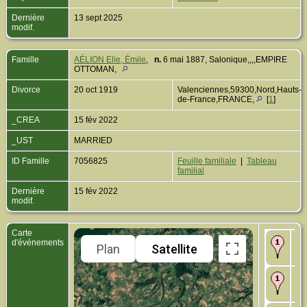
Dernière
13 sept 2025
modif.
Famille
AÉLION Elie, Émile
,
n.
6 mai 1887, Salonique,,,,EMPIRE
OTTOMAN,
Divorce
20 oct 1919
Valenciennes,59300,Nord,Hauts-
de-France,FRANCE,
[
1
]
_CREA
15 fév 2022
_UST
MARRIED
ID Famille
7056825
Feuille familiale
|
Tableau
familial
Dernière
15 fév 2022
modif.
Carte
Na
d'événements
Plan
Satellite
Val
de
Di
Val
de