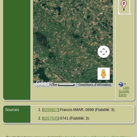
Dé
17è
Fr
=
5 km
Conditions d'utilisation
Lien
Données cartographiques
Google
Earth
Sources
[
8356827
] Francis AMAR, 0699 (Fiabilité: 3).
[
8357535
] 0741 (Fiabilité: 3).