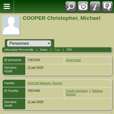
COOPER Christopher, Michael
Information Personnelle
|
Notes
|
Tout
|
PDF
ID personne
7357535
Amar base
Dernière
11 juil 2025
modif.
Famille
NAHUM Mélanie, Rachel
ID Famille
7057445
Feuille familiale
|
Tableau
familial
Dernière
11 juil 2025
modif.