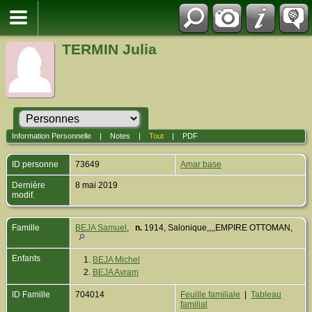
TERMIN Julia
Information Personnelle
|
Notes
|
Tout
|
PDF
ID personne
73649
Amar base
Dernière
8 mai 2019
modif.
Famille
BEJA Samuel
,
n.
1914, Salonique,,,,EMPIRE OTTOMAN,
Enfants
1.
BEJA Michel
2.
BEJA Avram
ID Famille
704014
Feuille familiale
|
Tableau
familial